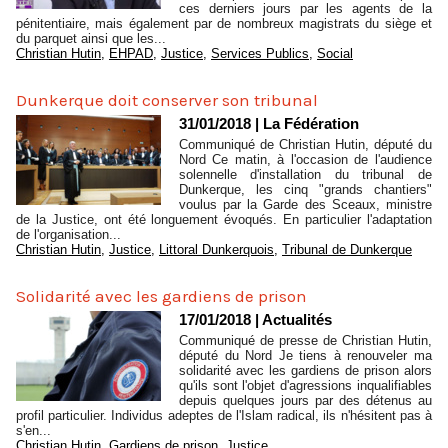
ces derniers jours par les agents de la
pénitentiaire, mais également par de nombreux magistrats du siège et
du parquet ainsi que les...
Christian Hutin
,
EHPAD
,
Justice
,
Services Publics
,
Social
Dunkerque doit conserver son tribunal
31/01/2018
|
La Fédération
Communiqué de Christian Hutin, député du
Nord Ce matin, à l'occasion de l'audience
solennelle d'installation du tribunal de
Dunkerque, les cinq "grands chantiers"
voulus par la Garde des Sceaux, ministre
de la Justice, ont été longuement évoqués. En particulier l'adaptation
de l'organisation...
Christian Hutin
,
Justice
,
Littoral Dunkerquois
,
Tribunal de Dunkerque
Solidarité avec les gardiens de prison
17/01/2018
|
Actualités
Communiqué de presse de Christian Hutin,
député du Nord Je tiens à renouveler ma
solidarité avec les gardiens de prison alors
qu'ils sont l'objet d'agressions inqualifiables
depuis quelques jours par des détenus au
profil particulier. Individus adeptes de l'Islam radical, ils n'hésitent pas à
s'en...
Christian Hutin
,
Gardiens de prison
,
Justice