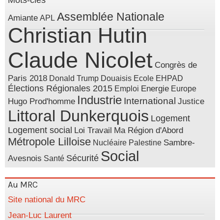
Mots-clés
Assemblée Nationale
Amiante
APL
Christian Hutin
Claude Nicolet
Congrès de
Paris 2018
Donald Trump
Douaisis
Ecole
EHPAD
Élections Régionales 2015
Energie
Emploi
Europe
Industrie
International
Hugo Prod'homme
Justice
Littoral Dunkerquois
Logement
Logement social
Loi Travail
Ma Région d'Abord
Métropole Lilloise
Sambre-
Nucléaire
Palestine
Social
Sécurité
Avesnois
Santé
Au MRC
Site national du MRC
Jean-Luc Laurent