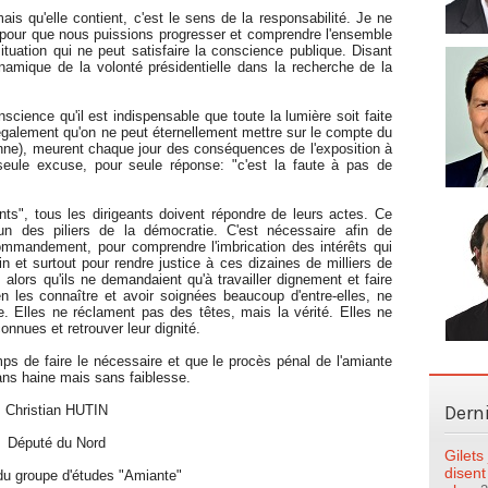
is qu'elle contient, c'est le sens de la responsabilité. Je ne
e pour que nous puissions progresser et comprendre l'ensemble
tuation qui ne peut satisfaire la conscience publique. Disant
namique de la volonté présidentielle dans la recherche de la
science qu'il est indispensable que toute la lumière soit faite
 également qu'on ne peut éternellement mettre sur le compte du
enne), meurent chaque jour des conséquences de l'exposition à
 seule excuse, pour seule réponse: "c'est la faute à pas de
ants", tous les dirigeants doivent répondre de leurs actes. Ce
 l'un des piliers de la démocratie. C'est nécessaire afin de
mmandement, pour comprendre l'imbrication des intérêts qui
n et surtout pour rendre justice à ces dizaines de milliers de
 alors qu'ils ne demandaient qu'à travailler dignement et faire
en les connaître et avoir soignées beaucoup d'entre-elles, ne
. Elles ne réclament pas des têtes, mais la vérité. Elles ne
onnues et retrouver leur dignité.
mps de faire le nécessaire et que le procès pénal de l'amiante
sans haine mais sans faiblesse.
Dern
Christian HUTIN
Député du Nord
Gilet
disent
du groupe d'études "Amiante"