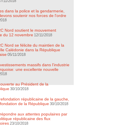
7/11/2018
es dans la police et la gendarmerie,
evons soutenir nos forces de l'ordre
2018
C Nord soutient le mouvement
ire du 12 novembre
12/11/2018
 Nord se félicite du maintien de la
lle Calédonie dans la République
aise
05/11/2018
vestissements massifs dans l'industrie
quoise: une excellente nouvelle
2018
 ouverte au Président de la
lique
30/10/2018
refondation républicaine de la gauche,
efondation de la République
30/10/2018
t répondre aux attentes populaires par
litique républicaine des flux
oires
23/10/2018