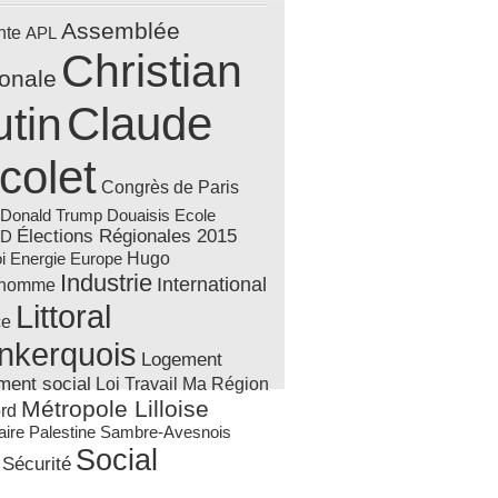
Assemblée
nte
APL
Christian
ionale
Claude
tin
colet
Congrès de Paris
Donald Trump
Douaisis
Ecole
Élections Régionales 2015
AD
Hugo
Energie
i
Europe
Industrie
International
'homme
Littoral
ce
nkerquois
Logement
ment social
Loi Travail
Ma Région
Métropole Lilloise
rd
Sambre-Avesnois
aire
Palestine
Social
Sécurité