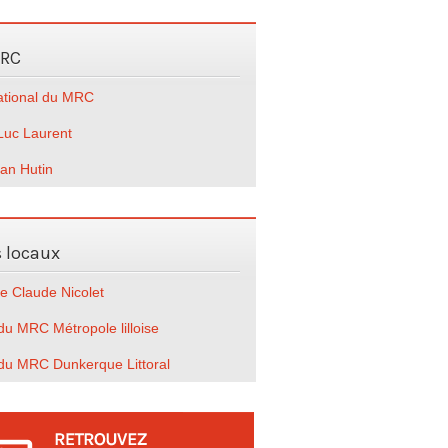
MRC
national du MRC
Luc Laurent
ian Hutin
s locaux
e Claude Nicolet
u MRC Métropole lilloise
du MRC Dunkerque Littoral