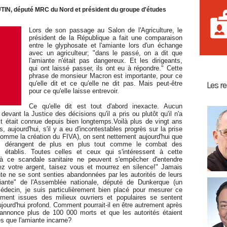
UTIN, député MRC du Nord et président du groupe d'études
Lors de son passage au Salon de l'Agriculture, le
président de la République a fait une comparaison
entre le glyphosate et l'amiante lors d'un échange
avec un agriculteur; "dans le passé, on a dit que
l'amiante n'était pas dangereux. Et les dirigeants,
qui ont laissé passer, ils ont eu à répondre." Cette
phrase de monsieur Macron est importante, pour ce
qu'elle dit et ce qu'elle ne dit pas. Mais peut-être
Les r
pour ce qu'elle laisse entrevoir.
Ce qu'elle dit est tout d'abord inexacte. Aucun
evant la Justice des décisions qu'il a pris ou plutôt qu'il n'a
it était connue depuis bien longtemps.Voilà plus de vingt ans
 aujourd'hui, s'il y a eu d'incontestables progrès sur la prise
comme la création du FIVA), on sent nettement aujourd'hui que
mes dérangent de plus en plus tout comme le combat des
ts établis. Toutes celles et ceux qui s'intéressent à cette
 à ce scandale sanitaire ne peuvent s'empêcher d'entendre
nez votre argent, taisez vous et mourrez en silence!" Jamais
ante ne se sont senties abandonnées par les autorités de leurs
ante" de l'Assemblée nationale, député de Dunkerque (un
 médecin, je suis particulièrement bien placé pour mesurer ce
ement issues des milieux ouvriers et populaires se sentent
jourd'hui profond. Comment pourrait-il en être autrement après
annonce plus de 100 000 morts et que les autorités étaient
es que l'amiante incarne?