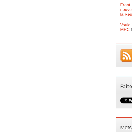
Front 
nouve
la Rés
Vouloi
MRC
Fait
Mots