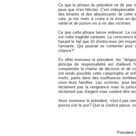
Ce que la phrase du président ne dit pas ma
peux que m'en féliciter. C'est indispensabl
des tenants et des aboutissants de cette si
cela, je me mets à croire à la mise en dy
vérité et de justive vis à vis des victimes.
Ce que cette phrase laisse entrevoir. La con
sur cette tragédie sanitaire. La conscience
hasard le fait que 10 d'entre-nous (en moy
l'amiante. Qui pourrait se contenter pour
chance?"
En effet monsieur le président, les "dirige
principe de responsabilité est d'ailleurs
comprendre la chaîne de décision et de co
ont rendu possible cette catastrophe et enfi
morts, partis dans des souffrances terribles
vivre leurs familles. Les victimes, pour bi
réclament pas la vengeance mais la justice
réclament pas d'argent mais veulent être rec
Alors monsieur le président, n'est-il pas te
puisse voir le jour? Que la Justice passe, 
Président 