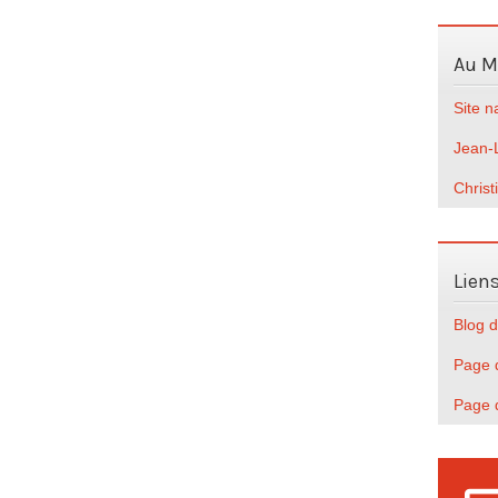
Au 
Site 
Jean-
Christ
Lien
Blog d
Page d
Page 