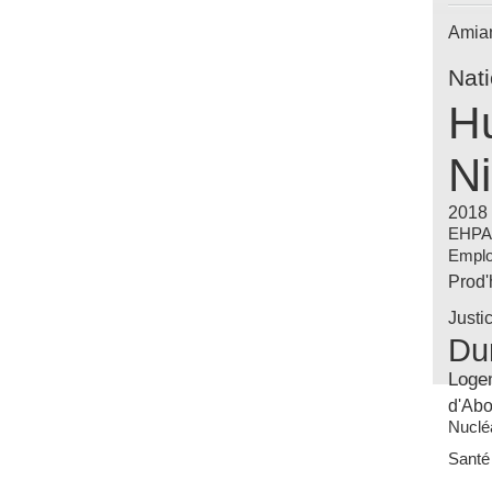
Amia
Nat
Hu
Ni
2018
EHP
Emplo
Prod
Justi
Du
Loge
d'Abo
Nuclé
Santé