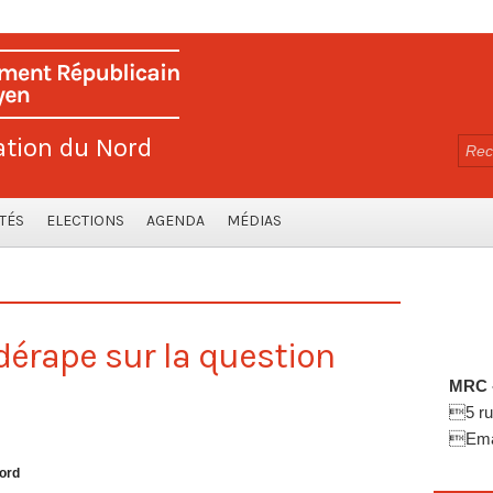
ation du Nord
TÉS
ELECTIONS
AGENDA
MÉDIAS
érape sur la question
MRC -
5 ru
Emai
ord