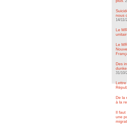
plus.
2
Suicid
nous d
14/11/
Le MR
unita
Le MRC
Nouve
Franç
Des in
dunker
31/10/
Lettre
Répub
De la 
à la r
Il fau
une po
migrat