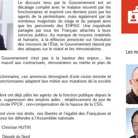
Le discours tenu par le Gouvernement est en
décalage complet avec le malaise ressenti par les
fonctionnaires et exprimé ces derniers jours par les
agents de la pénitentiaire, mais également par de
nombreux magistrats du siège et du parquet ainsi
que les personnels des EHPAD. Une inquiétude
partagée par tous les Français attachés à leurs
services publics. Au manque de moyens matériels
et humains, à la réflexion annoncée sur l'évolution
des missions de l’État, le Gouvernement répond par
des attaques sur le statut et les rémunérations.
Les r
le Gouvernement n'est pas à la hauteur des enjeux… les
s massif aux contractuels, rémunération au mérite et plan de
nctionnaires, ces annonces témoignent d’une vision erronée et
 fonctionnaires adaptent leur métier aux mutations de la société
nt ont déjà pâtis les agents de la fonction publique depuis le
ce, suppression des emplois aidés ; rétablissement du jour de
rotocole PPCR ; non-compensation de la hausse de la CSG.
nt vivre nos droits, nos libertés et l’égalité des Françaises et
pour les défendre à l’Assemblée nationale.
Christian HUTIN
Député du Nord