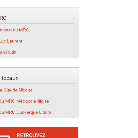
MRC
national du MRC
Luc Laurent
ian Hutin
s locaux
e Claude Nicolet
u MRC Métropole lilloise
du MRC Dunkerque Littoral