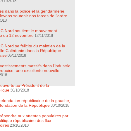
7/11/2018
es dans la police et la gendarmerie,
evons soutenir nos forces de l'ordre
2018
C Nord soutient le mouvement
ire du 12 novembre
12/11/2018
 Nord se félicite du maintien de la
lle Calédonie dans la République
aise
05/11/2018
vestissements massifs dans l'industrie
quoise: une excellente nouvelle
2018
 ouverte au Président de la
lique
30/10/2018
refondation républicaine de la gauche,
efondation de la République
30/10/2018
t répondre aux attentes populaires par
litique républicaine des flux
oires
23/10/2018