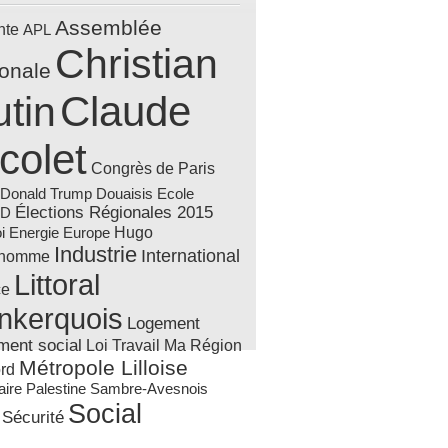
Assemblée
nte
APL
Christian
ionale
Claude
tin
colet
Congrès de Paris
Donald Trump
Douaisis
Ecole
Élections Régionales 2015
AD
Hugo
Energie
i
Europe
Industrie
International
'homme
Littoral
ce
nkerquois
Logement
ment social
Loi Travail
Ma Région
Métropole Lilloise
rd
Sambre-Avesnois
aire
Palestine
Social
Sécurité