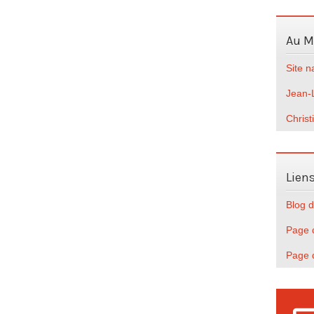
Au 
Site 
Jean-
Christ
Lien
Blog d
Page d
Page 