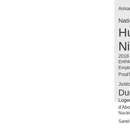
Amia
Nat
Hu
Ni
2018
EHP
Emplo
Prod
Justi
Du
Loge
d'Abo
Nuclé
Santé