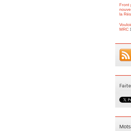
Front 
nouve
la Rés
Vouloi
MRC
Fait
Mots