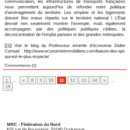
communication, les infrastructures de transports françaises
nous permettent aujourd’hui de refonder notre politique
d’aménagement du territoire. Les emplois et les logements
doivent être mieux répartis sur le territoire national ! L’État
devrait non seulement montrer l’exemple, mais également
accompagner, par des politiques publiques ciblées, la
déconcentration de l’emploi parisien et des grandes métropoles.
[[1]] Voir le blog du Professeur émérite d’économie Didier
Cornuel http://www.economieimmobiliere.com/baisse-des-apl-
qui-est-le-plus-impacte/
Commentaires (1)
1
...
«
8
9
10
11
12
13
14
»
...
19
MRC - Fédération du Nord
5 rue de Bourgogne, 59140 Dunkerque