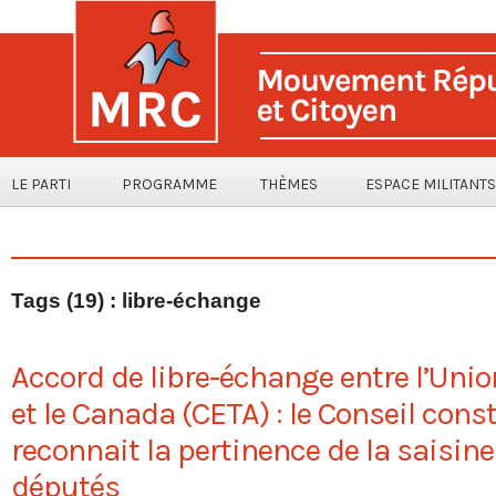
LE PARTI
PROGRAMME
THÈMES
ESPACE MILITANTS
Tags (19) : libre-échange
Accord de libre-échange entre l’Uni
et le Canada (CETA) : le Conseil cons
reconnait la pertinence de la saisine
députés