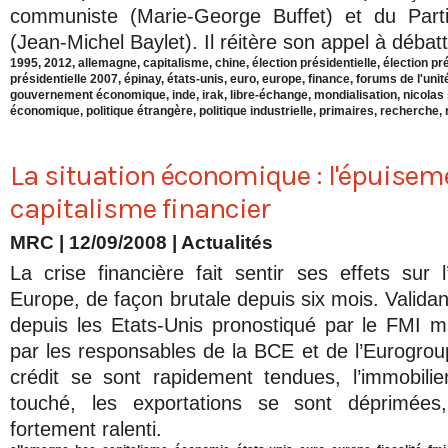
communiste (Marie-George Buffet) et du Part
(Jean-Michel Baylet). Il réitère son appel à débat
1995
,
2012
,
allemagne
,
capitalisme
,
chine
,
élection présidentielle
,
élection pr
présidentielle 2007
,
épinay
,
états-unis
,
euro
,
europe
,
finance
,
forums de l'unit
gouvernement économique
,
inde
,
irak
,
libre-échange
,
mondialisation
,
nicolas
économique
,
politique étrangère
,
politique industrielle
,
primaires
,
recherche
,
La situation économique : l'épuisem
capitalisme financier
MRC | 12/09/2008
|
Actualités
La crise financière fait sentir ses effets sur 
Europe, de façon brutale depuis six mois. Validant
depuis les Etats-Unis pronostiqué par le FMI 
par les responsables de la BCE et de l’Eurogroup
crédit se sont rapidement tendues, l’immobili
touché, les exportations se sont déprimées,
fortement ralenti.