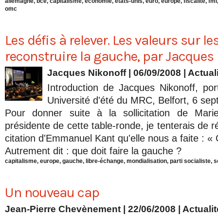
allemagne
,
bce
,
capitalisme
,
économie
,
états-unis
,
euro
,
europe
,
fiscalité
,
fmi
omc
Les défis à relever. Les valeurs sur le
reconstruire la gauche, par Jacques
Jacques Nikonoff | 06/09/2008
|
Actual
Introduction de Jacques Nikonoff, po
Université d'été du MRC, Belfort, 6 se
Pour donner suite à la sollicitation de Marie
présidente de cette table-ronde, je tenterais de r
citation d'Emmanuel Kant qu'elle nous a faite : « 
Autrement dit : que doit faire la gauche ?
capitalisme
,
europe
,
gauche
,
libre-échange
,
mondialisation
,
parti socialiste
,
s
Un nouveau cap
Jean-Pierre Chevènement
| 22/06/2008
|
Actuali