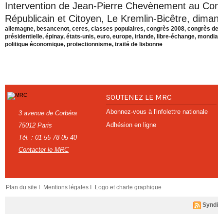
Intervention de Jean-Pierre Chevènement au C
Républicain et Citoyen, Le Kremlin-Bicêtre, dima
allemagne
,
besancenot
,
ceres
,
classes populaires
,
congrès 2008
,
congrès de
présidentielle
,
épinay
,
états-unis
,
euro
,
europe
,
irlande
,
libre-échange
,
mondial
politique économique
,
protectionnisme
,
traité de lisbonne
SOUTENEZ LE MRC
Abonnez-vous à l'infolettre nationale
3 avenue de Corbéra
Adhésion en ligne
75012 Paris
Tél. : 01 55 78 05 40
Contacter le MRC
Plan du site I
Mentions légales I
Logo et charte graphique
Syndi