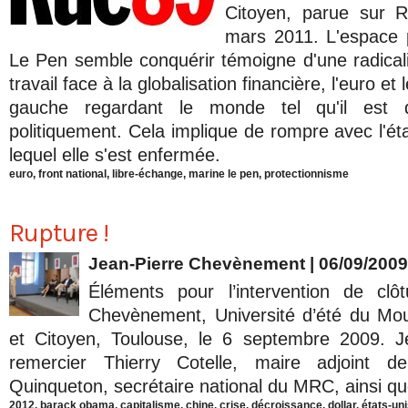
Citoyen, parue sur 
mars 2011. L'espace 
Le Pen semble conquérir témoigne d'une radica
travail face à la globalisation financière, l'euro e
gauche regardant le monde tel qu'il est 
politiquement. Cela implique de rompre avec l'ét
lequel elle s'est enfermée.
euro
,
front national
,
libre-échange
,
marine le pen
,
protectionnisme
Rupture !
Jean-Pierre Chevènement
| 06/09/2009
Éléments pour l’intervention de clô
Chevènement, Université d’été du Mo
et Citoyen, Toulouse, le 6 septembre 2009. J
remercier Thierry Cotelle, maire adjoint de
Quinqueton, secrétaire national du MRC, ainsi qu
2012
,
barack obama
,
capitalisme
,
chine
,
crise
,
décroissance
,
dollar
,
états-un