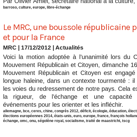
Par Olivier Amiel, secrétaire national à la culture,
barroso
,
culture
,
europe
,
libre-échange
Le MRC, une boussole républicaine 
et pour la France
MRC | 17/12/2012
|
Actualités
Voici la motion adoptée à l’unanimité lors du
Mouvement Républicain et Citoyen, dimanche 1
Mouvement Républicain et Citoyen est engagé 
longue haleine, dans un contexte tourmenté : il 
les voies du redressement de notre pays. Cela ex
la rigueur, de l’échange et une capacité
événements pour les orienter et les infléchir.
allemagne
,
bce
,
ceres
,
chine
,
congrès 2012
,
déficit
,
écologie
,
éducation
,
élect
élections européennes 2014
,
états-unis
,
euro
,
europe
,
france
,
françois hollan
échange
,
omc
,
onu
,
ségolène royal
,
socialisme
,
traité de maastricht
,
tscg