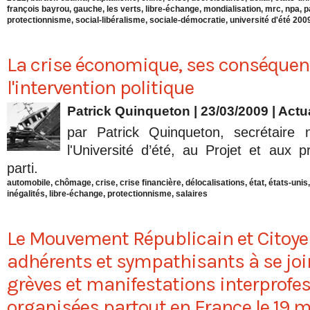
françois bayrou
,
gauche
,
les verts
,
libre-échange
,
mondialisation
,
mrc
,
npa
,
p
protectionnisme
,
social-libéralisme
,
sociale-démocratie
,
université d'été 200
La crise économique, ses conséquenc
l'intervention politique
Patrick Quinqueton
| 23/03/2009
|
Actua
par Patrick Quinqueton, secrétaire
l'Université d’été, au Projet et aux p
parti.
automobile
,
chômage
,
crise
,
crise financière
,
délocalisations
,
état
,
états-unis
inégalités
,
libre-échange
,
protectionnisme
,
salaires
Le Mouvement Républicain et Citoye
adhérents et sympathisants à se jo
grèves et manifestations interprofe
organisées partout en France le 19 