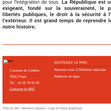
pour l’intégration de tous.
La République est u
exigeant, fondé sur la souveraineté, le p
libertés publiques, le droit à la sécurité à 
l'extérieur. Il est grand temps de reprendre l
notre histoire.
SOUTENEZ LE MRC
Abonnez-vous à l'infolettre nationale
3 avenue de Corbéra
Adhésion en ligne
75012 Paris
Tél. : 01 55 78 05 40
Contacter le MRC
Plan du site I
Mentions légales I
Logo et charte graphique