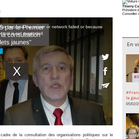
Thierry Co
Président
C
Conseiller 
En v
#Preno
la gau
05/02/
cadre de la consultation des organisations politiques sur le