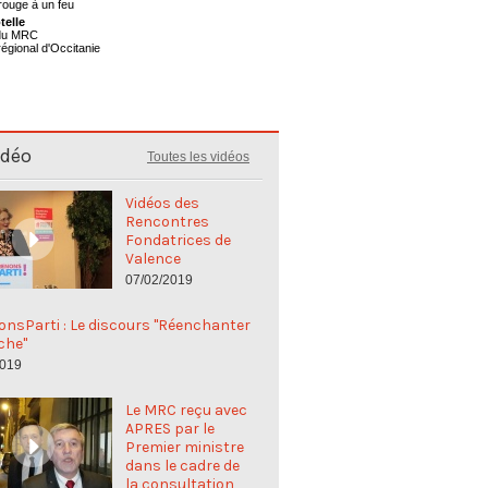
telle
 du MRC
régional d'Occitanie
idéo
Toutes les vidéos
Vidéos des
Rencontres
Fondatrices de
Valence
07/02/2019
nsParti : Le discours "Réenchanter
che"
2019
Le MRC reçu avec
APRES par le
Premier ministre
dans le cadre de
la consultation