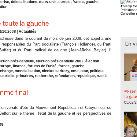
,
crise
,
délocalisations
,
états-unis
,
europe
,
france
,
gauche
,
Thierry Co
ation
Président
Conseiller 
e toute la gauche
2/10/2008
|
Actualités
dressé dans le courant du mois de juin 2008, cet appel à une
En v
 responsables du Parti socialiste (François Hollande), du Parti
ffet) et du Parti radical de gauche (Jean-Michel Baylet). Il
ection présidentielle
,
élection présidentielle 2002
,
élection
europe
,
finance
,
forums de l'unité
,
france
,
gauche
,
échange
,
mondialisation
,
nicolas sarkozy
,
omc
,
otan
,
politique
dustrielle
,
primaires
,
recherche
,
refondation
,
république
,
russie
amme final
#Preno
la gau
05/02/
l'université d'été du Mouvement Républicain et Citoyen qui se
Belfort sur le thème : l'état de la gauche et les perspectives de
08