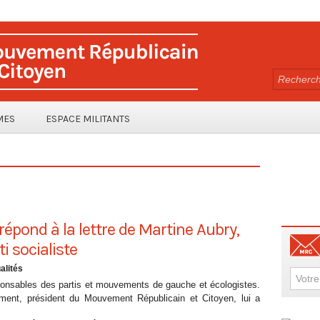
MES
ESPACE MILITANTS
épond à la lettre de Martine Aubry,
i socialiste
alités
ponsables des partis et mouvements de gauche et écologistes.
ment, président du Mouvement Républicain et Citoyen, lui a