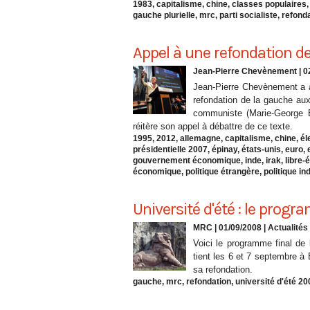
1983
,
capitalisme
,
chine
,
classes populaires
gauche plurielle
,
mrc
,
parti socialiste
,
refond
Appel à une refondation d
Jean-Pierre Chevènement
| 0
Jean-Pierre Chevènement a a
refondation de la gauche aux
communiste (Marie-George Bu
réitère son appel à débattre de ce texte.
1995
,
2012
,
allemagne
,
capitalisme
,
chine
,
él
présidentielle 2007
,
épinay
,
états-unis
,
euro
,
gouvernement économique
,
inde
,
irak
,
libre-
économique
,
politique étrangère
,
politique in
Université d'été : le progr
MRC | 01/09/2008
|
Actualités
Voici le programme final de 
tient les 6 et 7 septembre à 
sa refondation.
gauche
,
mrc
,
refondation
,
université d'été 20