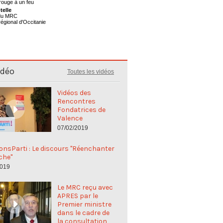
telle
 du MRC
régional d'Occitanie
idéo
Toutes les vidéos
Vidéos des
Rencontres
Fondatrices de
Valence
07/02/2019
nsParti : Le discours "Réenchanter
che"
2019
Le MRC reçu avec
APRES par le
Premier ministre
dans le cadre de
la consultation