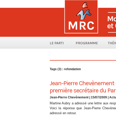
LE PARTI
PROGRAMME
THÈ
Tags (3) : refondation
Jean-Pierre Chevènement r
première secrétaire du Part
Jean-Pierre Chevènement
| 15/07/2009
|
Actu
Martine Aubry a adressé une lettre aux res
Voici la réponse que Jean-Pierre Chevène
adressé en retour.