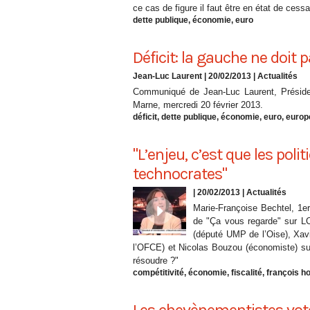
ce cas de figure il faut être en état de cess
dette publique
,
économie
,
euro
Déficit: la gauche ne doit
Jean-Luc Laurent
| 20/02/2013
|
Actualités
Communiqué de Jean-Luc Laurent, Préside
Marne, mercredi 20 février 2013.
déficit
,
dette publique
,
économie
,
euro
,
europ
"L’enjeu, c’est que les poli
technocrates"
| 20/02/2013
|
Actualités
Marie-Françoise Bechtel, 1er
de "Ça vous regarde" sur LCP
(député UMP de l’Oise), Xav
l’OFCE) et Nicolas Bouzou (économiste) sur
résoudre ?"
compétitivité
,
économie
,
fiscalité
,
françois h