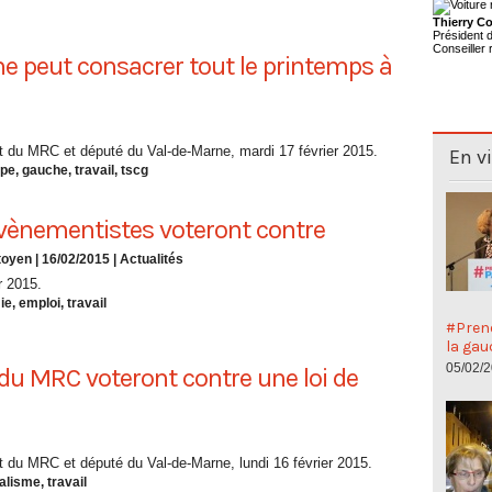
Thierry Co
Président
Conseiller 
ne peut consacrer tout le printemps à
 du MRC et député du Val-de-Marne, mardi 17 février 2015.
En v
ope
,
gauche
,
travail
,
tscg
vènementistes voteront contre
oyen | 16/02/2015
|
Actualités
r 2015.
ie
,
emploi
,
travail
#Preno
la gau
05/02/
 du MRC voteront contre une loi de
du MRC et député du Val-de-Marne, lundi 16 février 2015.
ralisme
,
travail