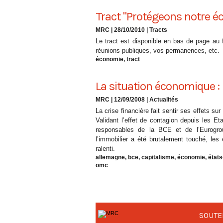
Tract "Protégeons notre 
MRC | 28/10/2010
|
Tracts
Le tract est disponible en bas de page au 
réunions publiques, vos permanences, etc.
économie
,
tract
La situation économique : 
MRC | 12/09/2008
|
Actualités
La crise financière fait sentir ses effets su
Validant l’effet de contagion depuis les E
responsables de la BCE et de l’Eurogrou
l’immobilier a été brutalement touché, les
ralenti.
allemagne
,
bce
,
capitalisme
,
économie
,
états
omc
SOUTE