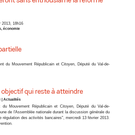
eront sans enthousiame la réforme
r 2013, 18h16
s
,
économie
artielle
nt du Mouvement Républicain et Citoyen, Député du Val-de-
objectif qui reste à atteindre
3
|
Actualités
t du Mouvement Républicain et Citoyen, Député du Val-de-
ibune de l'Assemblée nationale durant la discussion générale du
de régulation des activités bancaires", mercredi 13 février 2013.
vention.