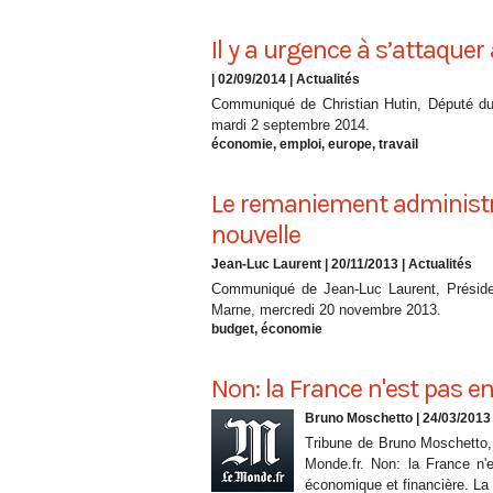
Il y a urgence à s’attaqu
| 02/09/2014
|
Actualités
Communiqué de Christian Hutin, Député du
mardi 2 septembre 2014.
économie
,
emploi
,
europe
,
travail
Le remaniement administra
nouvelle
Jean-Luc Laurent
| 20/11/2013
|
Actualités
Communiqué de Jean-Luc Laurent, Préside
Marne, mercredi 20 novembre 2013.
budget
,
économie
Non: la France n'est pas en 
Bruno Moschetto
| 24/03/2013
Tribune de Bruno Moschetto,
Monde.fr. Non: la France n'es
économique et financière. La F