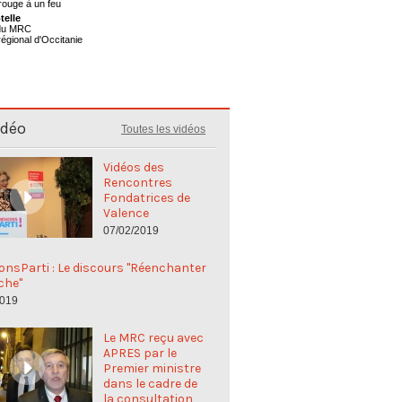
telle
 du MRC
régional d'Occitanie
idéo
Toutes les vidéos
Vidéos des
Rencontres
Fondatrices de
Valence
07/02/2019
nsParti : Le discours "Réenchanter
che"
2019
Le MRC reçu avec
APRES par le
Premier ministre
dans le cadre de
la consultation