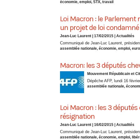
économie
,
emploi
,
STX
,
travail
Loi Macron : le Parlement 
un projet de loi condamné
Jean-Luc Laurent
| 17/02/2015
|
Actualités
Communiqué de Jean-Luc Laurent, président
assemblée nationale
,
économie
,
emploi
,
eur
Macron: les 3 députés che
Mouvement Républicain et Cit
Dépêche AFP, lundi 16 févrie
assemblée nationale
,
économ
Loi Macron : les 3 députés
résignation
Jean-Luc Laurent
| 16/02/2015
|
Actualités
Communiqué de Jean-Luc Laurent, président 
assemblée nationale
,
économie
,
emploi
,
libé