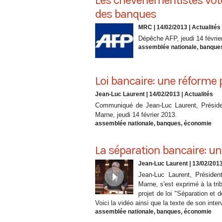
Les chevènementistes vot
des banques
MRC | 14/02/2013
|
Actualités
Dépêche AFP, jeudi 14 févrie
assemblée nationale
,
banque
Loi bancaire: une réforme p
Jean-Luc Laurent
| 14/02/2013
|
Actualités
Communiqué de Jean-Luc Laurent, Préside
Marne, jeudi 14 février 2013.
assemblée nationale
,
banques
,
économie
La séparation bancaire: un 
Jean-Luc Laurent
| 13/02/201
Jean-Luc Laurent, Présiden
Marne, s'est exprimé à la tr
projet de loi "Séparation et 
Voici la vidéo ainsi que la texte de son inter
assemblée nationale
,
banques
,
économie