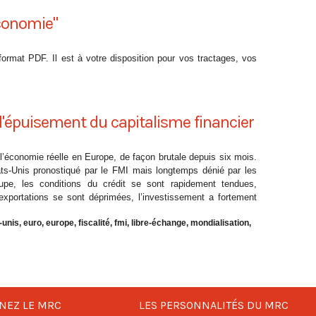
économie"
format PDF. Il est à votre disposition pour vos tractages, vos
l'épuisement du capitalisme financier
r l’économie réelle en Europe, de façon brutale depuis six mois.
tats-Unis pronostiqué par le FMI mais longtemps dénié par les
pe, les conditions du crédit se sont rapidement tendues,
 exportations se sont déprimées, l’investissement a fortement
-unis
,
euro
,
europe
,
fiscalité
,
fmi
,
libre-échange
,
mondialisation
,
NEZ LE MRC
LES PERSONNALITÉS DU MRC