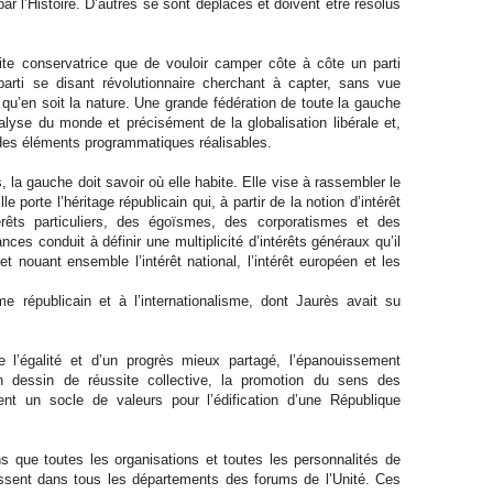
ar l’Histoire. D’autres se sont déplacés et doivent être résolus
ite conservatrice que de vouloir camper côte à côte un parti
 parti se disant révolutionnaire cherchant à capter, sans vue
 qu’en soit la nature. Une grande fédération de toute la gauche
nalyse du monde et précisément de la globalisation libérale et,
t des éléments programmatiques réalisables.
 la gauche doit savoir où elle habite. Elle vise à rassembler le
 porte l’héritage républicain qui, à partir de la notion d’intérêt
rêts particuliers, des égoïsmes, des corporatismes et des
es conduit à définir une multiplicité d’intérêts généraux qu’il
et nouant ensemble l’intérêt national, l’intérêt européen et les
e républicain et à l’internationalisme, dont Jaurès avait su
de l’égalité et d’un progrès mieux partagé, l’épanouissement
n dessin de réussite collective, la promotion du sens des
uent un socle de valeurs pour l’édification d’une République
ns que toutes les organisations et toutes les personnalités de
issent dans tous les départements des forums de l’Unité. Ces