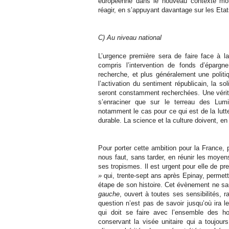
européenne dans le nouveau contexte mond
réagir, en s’appuyant davantage sur les Etats
C) Au niveau national
L’urgence première sera de faire face à l
compris l’intervention de fonds d’épargne 
recherche, et plus généralement une politi
l’activation du sentiment républicain, la 
seront constamment recherchées. Une véritab
s’enraciner que sur le terreau des Lumi
notamment le cas pour ce qui est de la lut
durable. La science et la culture doivent, en
Pour porter cette ambition pour la France,
nous faut, sans tarder, en réunir les moyen
ses tropismes. Il est urgent pour elle de p
»
qui, trente-sept ans après Epinay, permett
étape de son histoire. Cet évènement ne sa
gauche
, ouvert à toutes ses sensibilités, r
question n’est pas de savoir jusqu’où ira 
qui doit se faire avec l’ensemble des
conservant la visée unitaire qui a toujo