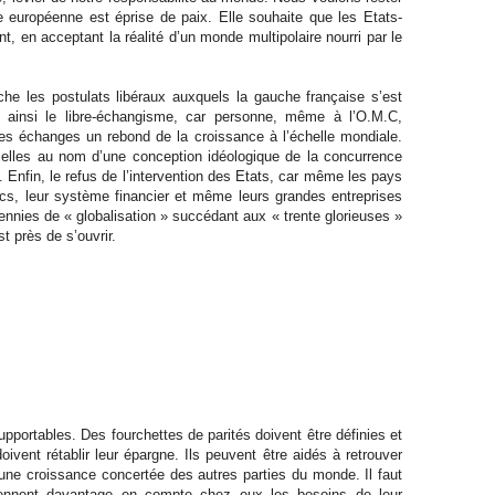
ue européenne est éprise de paix. Elle souhaite que les Etats-
t, en acceptant la réalité d’un monde multipolaire nourri par le
èche les postulats libéraux auxquels la gauche française s’est
 ainsi le libre-échangisme, car personne, même à l’O.M.C,
 des échanges un rebond de la croissance à l’échelle mondiale.
trielles au nom d’une conception idéologique de la concurrence
ue. Enfin, le refus de l’intervention des Etats, car même les pays
lics, leur système financier et même leurs grandes entreprises
cennies de « globalisation » succédant aux « trente glorieuses »
t près de s’ouvrir.
portables. Des fourchettes de parités doivent être définies et
ivent rétablir leur épargne. Ils peuvent être aidés à retrouver
 une croissance concertée des autres parties du monde. Il faut
ennent davantage en compte chez eux les besoins de leur