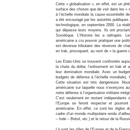
Cette « globalisation », en effet, est un ph
surface des choses que de voir dans les « s
à l’échelle mondiale la cause essentielle 
a été encouragé par les autorités publiques p
technologique, en septembre 2000. La réali
qui dépasse leurs moyens. Ils ont proclamé
Soviétique. L’Histoire les a rattrapés.
américaine a cru pouvoir pratiquer une polit
est devenue tributaire des réserves de chan
en Irak, provoquant, au nom de « la guerre co
Les Etats-Unis se trouvent confrontés aujou
la chute du dollar, l’enlisement en Irak et
leur domination mondiale. Avec un budget 
budgets de défense à l’échelle mondiale), 
Cette situation est très dangereuse. Nou
américaine sur laquelle nous n’exerçons a
notre défense à l’organisation militaire inté
C’est seulement en restant indépendants 
l’Europe se feront respecter et pourront
américaine. En effet, ce sont les règles d
cadre d’un monde multipolaire rendu d’aill
– Inde – Brésil, etc.) et le retour de la Russi
Là sont les rôles de l’Europe et de la Franc