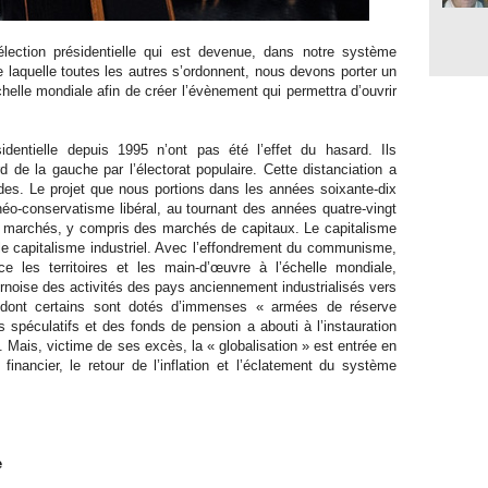
ection présidentielle qui est devenue, dans notre système
r de laquelle toutes les autres s’ordonnent, nous devons porter un
chelle mondiale afin de créer l’évènement qui permettra d’ouvrir
identielle depuis 1995 n’ont pas été l’effet du hasard. Ils
d de la gauche par l’électorat populaire. Cette distanciation a
es. Le projet que nous portions dans les années soixante-dix
 néo-conservatisme libéral, au tournant des années quatre-vingt
des marchés, y compris des marchés de capitaux. Le capitalisme
 le capitalisme industriel. Avec l’effondrement du communisme,
e les territoires et les main-d’œuvre à l’échelle mondiale,
urnoise des activités des pays anciennement industrialisés vers
 dont certains sont dotés d’immenses « armées de réserve
 spéculatifs et des fonds de pension a abouti à l’instauration
at. Mais, victime de ses excès, la « globalisation » est entrée en
inancier, le retour de l’inflation et l’éclatement du système
e