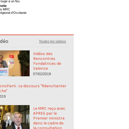
telle
 du MRC
régional d'Occitanie
idéo
Toutes les vidéos
Vidéos des
Rencontres
Fondatrices de
Valence
07/02/2019
nsParti : Le discours "Réenchanter
che"
2019
Le MRC reçu avec
APRES par le
Premier ministre
dans le cadre de
la consultation