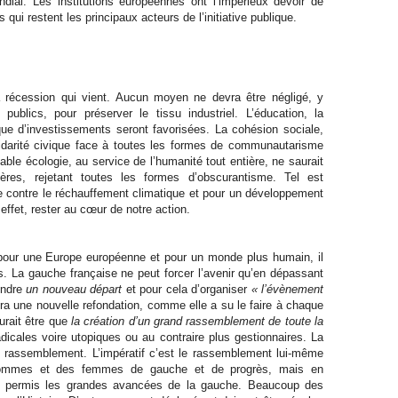
ial. Les institutions européennes ont l’impérieux devoir de
 qui restent les principaux acteurs de l’initiative publique.
a récession qui vient. Aucun moyen ne devra être négligé, y
publics, pour préserver le tissu industriel. L’éducation, la
que d’investissements seront favorisées. La cohésion sociale,
solidarité civique face à toutes les formes de communautarisme
le écologie, au service de l’humanité tout entière, ne saurait
ères, rejetant toutes les formes d’obscurantisme. Tel est
te contre le réchauffement climatique et pour un développement
 effet, rester au cœur de notre action.
 pour une Europe européenne et pour un monde plus humain, il
s. La gauche française ne peut forcer l’avenir qu’en dépassant
rendre
un nouveau départ
et pour cela d’organiser
« l’évènement
ra une nouvelle refondation, comme elle a su le faire à chaque
urait être que
la création d’un grand rassemblement de toute la
adicales voire utopiques ou au contraire plus gestionnaires. La
le rassemblement. L’impératif c’est le rassemblement lui-même
 hommes et des femmes de gauche et de progrès, mais en
urs permis les grandes avancées de la gauche. Beaucoup des