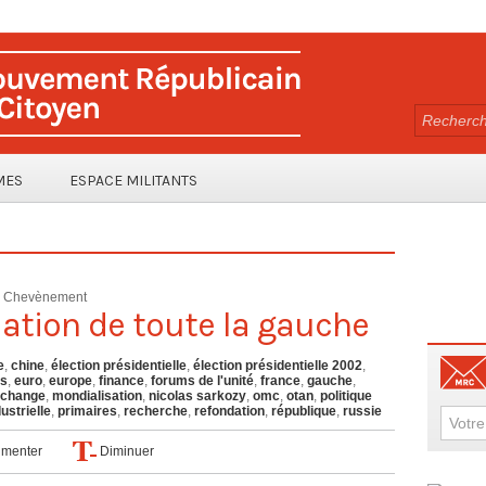
MES
ESPACE MILITANTS
e Chevènement
ation de toute la gauche
e
,
chine
,
élection présidentielle
,
élection présidentielle 2002
,
is
,
euro
,
europe
,
finance
,
forums de l'unité
,
france
,
gauche
,
échange
,
mondialisation
,
nicolas sarkozy
,
omc
,
otan
,
politique
dustrielle
,
primaires
,
recherche
,
refondation
,
république
,
russie
menter
Diminuer