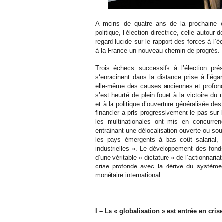
A moins de quatre ans de la prochaine él
politique, l’élection directrice, celle autou
regard lucide sur le rapport des forces à l’é
à la France un nouveau chemin de progrès.
Trois échecs successifs à l’élection prés
s‘enracinent dans la distance prise à l’égar
elle-même des causes anciennes et profond
s’est heurté de plein fouet à la victoire du
et à la politique d’ouverture généralisée 
financier a pris progressivement le pas sur
les multinationales ont mis en concurrenc
entraînant une délocalisation ouverte ou so
les pays émergents à bas coût salarial,
industrielles ». Le développement des fonds
d’une véritable « dictature » de l’actionnari
crise profonde avec la dérive du système f
monétaire international.
I – La « globalisation » est entrée en cris