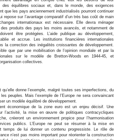
d, des équilibres sociaux et, dans le monde, des exigences
nt que les pays anciennement industrialisés pourront continuer
ui repose sur l’avantage comparatif d’un très bas coût de main
changes internationaux est nécessaire. Elle devra ménager
s des produits des pays les moins avancés, et notamment de
, doivent être protégées. L’aide publique au développement,
blie et accrue. Les institutions financières internationales
ns la correction des inégalités croissantes de développement.
ble que par une mobilisation de l’opinion mondiale et par la
ationales sur le modèle de Bretton-Woods en 1944-45, et
organisation collectives.
nt qu’elle donne l’exemple, malgré toutes ses imperfections, du
 les peuples. Mais l’exemple de l’Europe ne sera convaincant
iser un modèle équilibré de développement.
ment économique de la zone euro est un enjeu décisif. Une
r l’activité, la mise en œuvre de politiques contracycliques
che, créeront un environnement propice pour l’harmonisation
ervices publics. L’Europe ne peut se résumer à la mise en
t temps de lui donner un contenu progressiste. Le rôle de
rance n’est pas moins important pour réorienter la construction