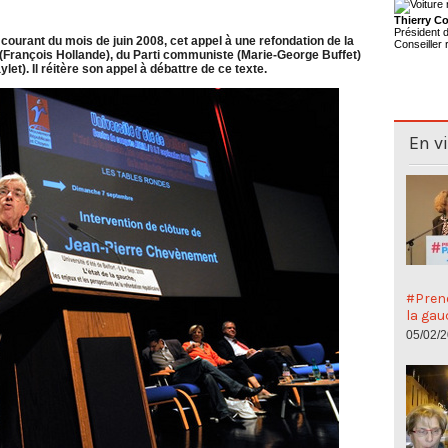
Thierry Co
Président
urant du mois de juin 2008, cet appel à une refondation de la
Conseiller 
 (François Hollande), du Parti communiste (Marie-George Buffet)
let). Il réitère son appel à débattre de ce texte.
En v
#Preno
la gau
05/02/