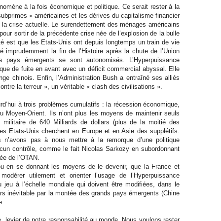
énomène à la fois économique et politique. Ce serait rester à la
ubprimes » américaines et les dérives du capitalisme financier
de la crise actuelle. Le surendettement des ménages américains
our sortir de la précédente crise née de l’explosion de la bulle
té est que les Etats-Unis ont depuis longtemps un train de vie
 imprudemment la fin de l’Histoire après la chute de l’Union
 Les pays émergents se sont autonomisés. L’Hyperpuissance
ique de fuite en avant avec un déficit commercial abyssal. Elle
ge chinois. Enfin, l’Administration Bush a entraîné ses alliés
ntre la terreur », un véritable « clash des civilisations ».
rd’hui à trois problèmes cumulatifs : la récession économique,
 au Moyen-Orient. Ils n’ont plus les moyens de maintenir seuls
militaire de 640 Milliards de dollars (plus de la moitié des
les Etats-Unis cherchent en Europe et en Asie des supplétifs.
s n’avons pas à nous mettre à la remorque d’une politique
ucun contrôle, comme le fait Nicolas Sarkozy en subordonnant
grée de l’OTAN.
ou en se donnant les moyens de le devenir, que la France et
 modérer utilement et orienter l’usage de l’Hyperpuissance
u jeu à l’échelle mondiale qui doivent être modifiées, dans le
eurs inévitable par la montée des grands pays émergents (Chine
e.
e, levier de notre responsabilité au monde. Nous voulons rester