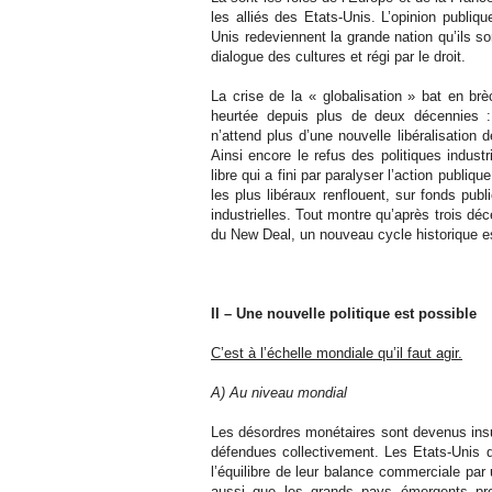
les alliés des Etats-Unis. L’opinion publiq
Unis redeviennent la grande nation qu’ils son
dialogue des cultures et régi par le droit.
La crise de la « globalisation » bat en br
heurtée depuis plus de deux décennies :
n’attend plus d’une nouvelle libéralisation
Ainsi encore le refus des politiques indus
libre qui a fini par paralyser l’action publiq
les plus libéraux renflouent, sur fonds pub
industrielles. Tout montre qu’après trois dé
du New Deal, un nouveau cycle historique es
II – Une nouvelle politique est possible
C’est à l’échelle mondiale qu’il faut agir.
A) Au niveau mondial
Les désordres monétaires sont devenus insup
défendues collectivement. Les Etats-Unis do
l’équilibre de leur balance commerciale par
aussi que les grands pays émergents pr