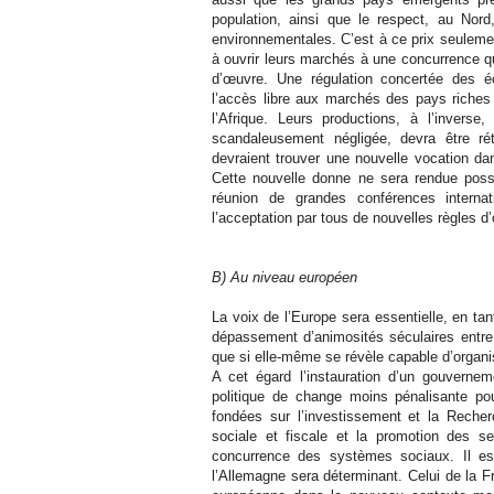
population, ainsi que le respect, au Nor
environnementales. C’est à ce prix seuleme
à ouvrir leurs marchés à une concurrence q
d’œuvre. Une régulation concertée des é
l’accès libre aux marchés des pays riche
l’Afrique. Leurs productions, à l’inverse
scandaleusement négligée, devra être réta
devraient trouver une nouvelle vocation da
Cette nouvelle donne ne sera rendue possi
réunion de grandes conférences intern
l’acceptation par tous de nouvelles règles d’
B) Au niveau européen
La voix de l’Europe sera essentielle, en ta
dépassement d’animosités séculaires entre
que si elle-même se révèle capable d’organ
A cet égard l’instauration d’un gouverne
politique de change moins pénalisante pou
fondées sur l’investissement et la Recher
sociale et fiscale et la promotion des s
concurrence des systèmes sociaux. Il es
l’Allemagne sera déterminant. Celui de la F