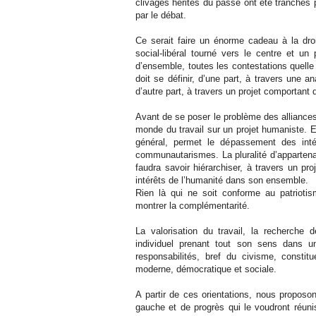
clivages hérités du passé ont été tranchés p
par le débat.
Ce serait faire un énorme cadeau à la dro
social-libéral tourné vers le centre et un
d’ensemble, toutes les contestations quelle
doit se définir, d’une part, à travers une a
d’autre part, à travers un projet comportan
Avant de se poser le problème des alliances,
monde du travail sur un projet humaniste. Elle
général, permet le dépassement des inté
communautarismes. La pluralité d’appartenanc
faudra savoir hiérarchiser, à travers un proj
intérêts de l’humanité dans son ensemble.
Rien là qui ne soit conforme au patriotism
montrer la complémentarité.
La valorisation du travail, la recherche 
individuel prenant tout son sens dans u
responsabilités, bref du civisme, constit
moderne, démocratique et sociale.
A partir de ces orientations, nous proposo
gauche et de progrès qui le voudront réun