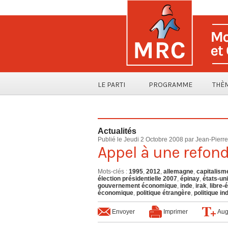
LE PARTI
PROGRAMME
THÈ
Actualités
Publié le Jeudi 2 Octobre 2008 par
Jean-Pierr
Appel à une refond
Mots-clés
:
1995
,
2012
,
allemagne
,
capitalism
élection présidentielle 2007
,
épinay
,
états-un
gouvernement économique
,
inde
,
irak
,
libre-
économique
,
politique étrangère
,
politique in
Envoyer
Imprimer
Aug