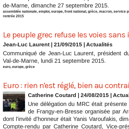
de-Marne, dimanche 27 septembre 2015.
assemblée nationale
,
emploi
,
europe
,
front national
,
grèce
,
macron
,
service p
rentrée 2015
Le peuple grec refuse les voies sans 
Jean-Luc Laurent
| 21/09/2015
|
Actualités
Communiqué de Jean-Luc Laurent, président d
Val-de-Marne, lundi 21 septembre 2015.
euro
,
europe
,
grèce
Euro : rien n'est réglé, bien au contrai
Catherine Coutard
| 24/08/2015
|
Actual
Une délégation du MRC était présente 
de Frangy-en-Bresse organisée par A
dont l'invité d'honneur était Yanis Varoufakis, d
Compte-rendu par Catherine Coutard, Vice-pré