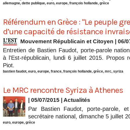
allemagne
,
dette publique
,
euro
,
europe
,
françois hollande
,
grèce
Référendum en Grèce : "Le peuple gre
d’une capacité de résistance invrai
Mouvement Républicain et Citoyen | 06/0
Entretien de Bastien Faudot, porte-parole nati
à l'Est-républicain, lundi 6 juillet 2015. Propos r
Piot.
bastien faudot
,
euro
,
europe
,
france
,
françois hollande
,
grèce
,
mrc
,
syriza
Le MRC rencontre Syriza à Athenes
| 05/07/2015
|
Actualités
Par Bastien Faudot, porte-parole, et
secrétaire national, dimanche 5 juillet 2
euro
,
europe
,
grèce