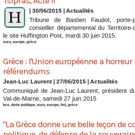
Tsipras, Acte II
| 30/06/2015
|
Actualités
Tribune de Bastien Faudot, porte
conseiller départemental du Territoire-
le site Huffington Post, mardi 30 juin 2015.
euro
,
europe
,
grèce
Grèce : l'Union européenne a horreur
référendums
Jean-Luc Laurent
| 27/06/2015
|
Actualités
Communiqué de Jean-Luc Laurent, président d
Val-de-Marne, samedi 27 juin 2015
bce
,
dette publique
,
euro
,
europe
,
fmi
,
grèce
"La Grèce donne une belle leçon de c
politique, de défense de la souveraine