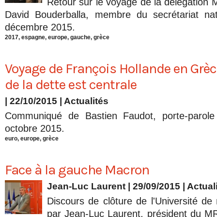
Retour sur le voyage de la délégatio
David Bouderballa, membre du secrétariat na
décembre 2015.
2017
,
espagne
,
europe
,
gauche
,
grèce
Voyage de François Hollande en Grèce
de la dette est centrale
| 22/10/2015
|
Actualités
Communiqué de Bastien Faudot, porte-parol
octobre 2015.
euro
,
europe
,
grèce
Face à la gauche Macron
Jean-Luc Laurent
| 29/09/2015
|
Actual
Discours de clôture de l'Université de
par Jean-Luc Laurent, président du M