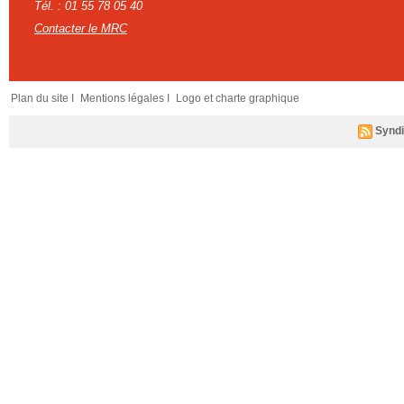
Tél. : 01 55 78 05 40
Contacter le MRC
Plan du site I
Mentions légales I
Logo et charte graphique
Syndi