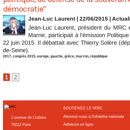
démocratie"
Jean-Luc Laurent
| 22/06/2015
|
Actual
Jean-Luc Laurent, président du MRC e
Marne, participait à l'émission Politiqu
22 juin 2015. Il débattait avec Thierry Solère (
de-Seine).
2017
,
congrès 2015
,
europe
,
gauche
,
grèce
,
macron
,
république
1
2
SOUTENEZ LE MRC
Abonnez-vous à l'infolettre nationale
3 avenue de Corbéra
Adhésion en ligne
75012 Paris