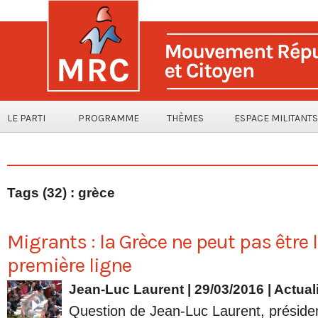
LE PARTI
PROGRAMME
THÈMES
ESPACE MILITANTS
Tags (32) : grèce
Migrants : la Grèce ne peut pas être 
première ligne
Jean-Luc Laurent
| 29/03/2016
|
Actual
Question de Jean-Luc Laurent, présid