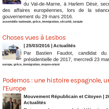
du Val-de-Marne, à Harlem Désir, secr
des affaires européennes, lors de la séan
gouvernement du 29 mars 2016.
assemblée nationale
,
grèce
,
immigration
,
sécurité
,
turquie
Choses vues à Lesbos
| 25/03/2016
|
Actualités
Par Bastien Faudot, candidat du
présidentielle de 2017, mercredi 23 ma
europe
,
grèce
,
immigration
,
moyen-orient
Podemos : une histoire espagnole, u
l’Europe
Mouvement Républicain et Citoyen | 2
Actualités