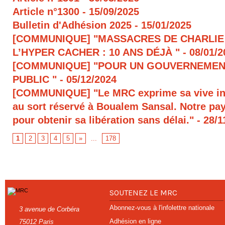
Article n°1300
- 15/09/2025
Bulletin d'Adhésion 2025
- 15/01/2025
[COMMUNIQUE] "MASSACRES DE CHARLIE
L’HYPER CACHER : 10 ANS DÉJÀ "
- 08/01/
[COMMUNIQUE] "POUR UN GOUVERNEMEN
PUBLIC "
- 05/12/2024
[COMMUNIQUE] "Le MRC exprime sa vive in
au sort réservé à Boualem Sansal. Notre pays
pour obtenir sa libération sans délai."
- 28/1
1
2
3
4
5
»
...
178
SOUTENEZ LE MRC
Abonnez-vous à l'infolettre nationale
3 avenue de Corbéra
Adhésion en ligne
75012 Paris