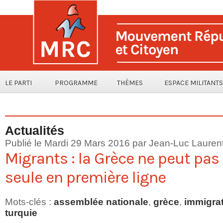
LE PARTI
PROGRAMME
THÈMES
ESPACE MILITANTS
Actualités
Publié le Mardi 29 Mars 2016 par
Jean-Luc Lauren
Migrants : la Grèce ne peut pas 
seule en première ligne
Mots-clés
:
assemblée nationale
,
grèce
,
immigra
turquie