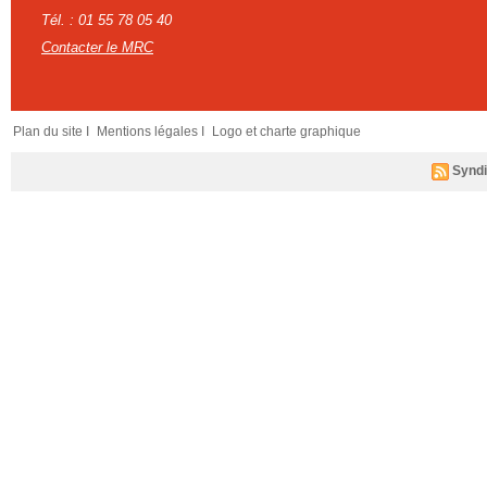
Tél. : 01 55 78 05 40
Contacter le MRC
Plan du site I
Mentions légales I
Logo et charte graphique
Syndi