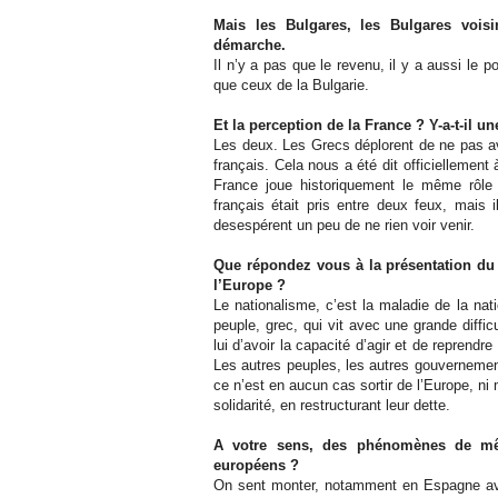
Mais les Bulgares, les Bulgares vois
démarche.
Il n’y a pas que le revenu, il y a aussi le 
que ceux de la Bulgarie.
Et la perception de la France ? Y-a-t-il u
Les deux. Les Grecs déplorent de ne pas av
français. Cela nous a été dit officiellement 
France joue historiquement le même rôle 
français était pris entre deux feux, mais i
desespérent un peu de ne rien voir venir.
Que répondez vous à la présentation du
l’Europe ?
Le nationalisme, c’est la maladie de la nati
peuple, grec, qui vit avec une grande diffi
lui d’avoir la capacité d’agir et de reprend
Les autres peuples, les autres gouvernemen
ce n’est en aucun cas sortir de l’Europe, ni
solidarité, en restructurant leur dette.
A votre sens, des phénomènes de mêm
européens ?
On sent monter, notamment en Espagne a