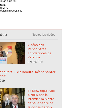
telle
 du MRC
régional d'Occitanie
idéo
Toutes les vidéos
Vidéos des
Rencontres
Fondatrices de
Valence
07/02/2019
nsParti : Le discours "Réenchanter
che"
2019
Le MRC reçu avec
APRES par le
Premier ministre
dans le cadre de
la consultation