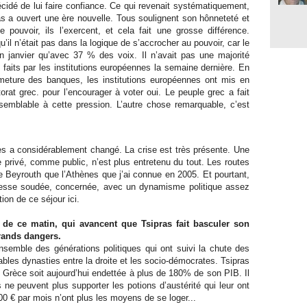
décidé de lui faire confiance. Ce qui revenait systématiquement,
 a ouvert une ère nouvelle. Tous soulignent son hônneteté et
 pouvoir, ils l’exercent, et cela fait une grosse différence.
’il n’était pas dans la logique de s’accrocher au pouvoir, car le
 en janvier qu’avec 37 % des voix. Il n’avait pas une majorité
 faits par les institutions européennes la semaine dernière. En
ermeture des banques, les institutions européennes ont mis en
torat grec. pour l’encourager à voter oui. Le peuple grec a fait
semblable à cette pression. L’autre chose remarquable, c’est
ènes a considérablement changé. La crise est très présente. Une
 privé, comme public, n’est plus entretenu du tout. Les routes
 Beyrouth que l’Athènes que j’ai connue en 2005. Et pourtant,
unesse soudée, concernée, avec un dynamisme politique assez
ion de ce séjour ici.
 de ce matin, qui avancent que Tsipras fait basculer son
rands dangers.
semble des générations politiques qui ont suivi la chute des
bles dynasties entre la droite et les socio-démocrates. Tsipras
a Grèce soit aujourd’hui endettée à plus de 180% de son PIB. Il
s ne peuvent plus supporter les potions d’austérité qui leur ont
400 € par mois n’ont plus les moyens de se loger...