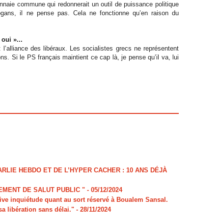
naie commune qui redonnerait un outil de puissance politique
ans, il ne pense pas. Cela ne fonctionne qu’en raison du
oui »...
 : l’alliance des libéraux. Les socialistes grecs ne représentent
s. Si le PS français maintient ce cap là, je pense qu’il va, lui
LIE HEBDO ET DE L’HYPER CACHER : 10 ANS DÉJÀ
MENT DE SALUT PUBLIC "
- 05/12/2024
e inquiétude quant au sort réservé à Boualem Sansal.
sa libération sans délai."
- 28/11/2024