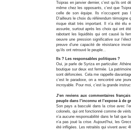
Tsipras en janvier dernier, c’est qu’ils ont 
même chez les opposants, c’est que Tsipras
celle de son équipe. Ils n’occupent pas le
D’ailleurs le choix du référendum témoigne qu
risque était très important. Il n’a été élu
assurée, surtout après les choix qui ont été
rabotant les liquidités qui ont causé la f
oeuvre une pression significative sur l’élec
preuve d’une capacité de résistance invrai
qu’ils ont retrouvé le peuple...
Ils ? Les responsables politiques ?
Oui, je parle de Syriza en particulier. Ath
boutique sur deux est fermée. La patrimoine
sont défoncées. Cela me rappelle davantage
c’est le paradoxe, on a rencontré une je
incroyable. Pour moi, c’est la grande instruct
J’en reviens aux commentaires français
peuple dans l’inconnu et l’expose à de g
Son pays a basculé dans la crise avec l’en
colonels, qui ont fonctionné comme de vérita
n’a aucune responsabilité dans le fait que l
n’a pas joué la crise. Aujourd’hui, les Grec
été infligées. Les retraités qui vivent avec 