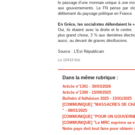
le passage d’une monnaie unique à une mon
aux gouvernements. Le FN pense par slog
délitement du paysage politique en France.
En Grèce, les socialistes défendaient le « 
Oui, ils étaient avec la droite et le centre.
plus grand chose, 3 % aux dernières élection
aussi, au devant de graves désillusions.
Source : L'Est Républicain
Lu 10416 fois
Dans la même rubrique :
Article n°1301
- 30/03/2026
Article n°1300
- 15/09/2025
Bulletin d'Adhésion 2025
- 15/01/2025
[COMMUNIQUE] "MASSACRES DE CHAR
"
- 08/01/2025
[COMMUNIQUE] "POUR UN GOUVERNE
[COMMUNIQUE] "Le MRC exprime sa viv
Notre pays doit tout faire pour obtenir 