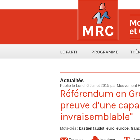
LE PARTI
PROGRAMME
THÈ
Actualités
Publié le Lundi 6 Juillet 2015 par Mouvement 
Référendum en Grèc
preuve d’une capa
invraisemblable"
Mots-clés
:
bastien faudot
,
euro
,
europe
,
fran
Envoyer
Imprimer
Aug