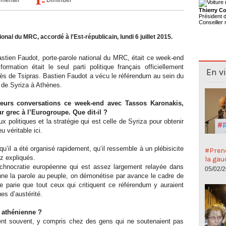
Thierry Co
Président
Conseiller 
onal du MRC, accordé à l'Est-républicain, lundi 6 juillet 2015.
astien Faudot, porte-parole national du MRC, était ce week-end
rmation était le seul parti politique français officiellement
En v
ès de Tsipras. Bastien Faudot a vécu le référendum au sein du
l de Syriza à Athènes.
ieurs conversations ce week-end avec Tassos Karonakis,
r grec à l’Eurogroupe. Que dit-il ?
x politiques et la stratégie qui est celle de Syriza pour obtenir
u véritable ici.
u’il a été organisé rapidement, qu’il ressemble à un plébisicite
#Preno
z expliqués.
la gau
echnocratie européenne qui est assez largement relayée dans
05/02/
nne la parole au peuple, on démonétise par avance le cadre de
je parie que tout ceux qui critiquent ce référendum y auraient
ues d’austérité.
 athénienne ?
ient souvent, y compris chez des gens qui ne soutenaient pas