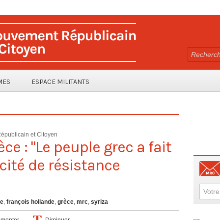
MES
ESPACE MILITANTS
Républicain et Citoyen
e : "Le peuple grec a fait
cité de résistance
ce
,
françois hollande
,
grèce
,
mrc
,
syriza
menter
Diminuer