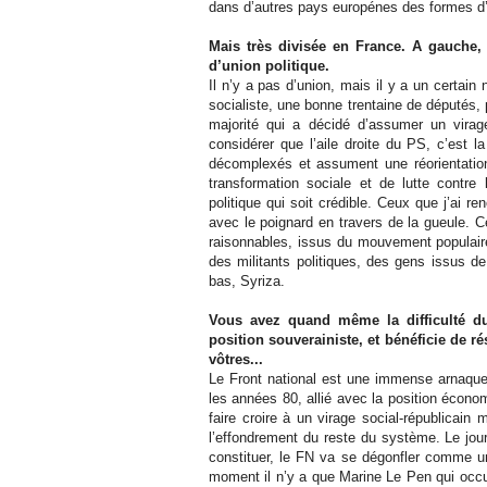
dans d’autres pays europénes des formes d’e
Mais très divisée en France. A gauche, 
d’union politique.
Il n’y a pas d’union, mais il y a un certai
socialiste, une bonne trentaine de députés, 
majorité qui a décidé d’assumer un virag
considérer que l’aile droite du PS, c’est l
décomplexés et assument une réorientation
transformation sociale et de lutte contre l
politique qui soit crédible. Ceux que j’ai
avec le poignard en travers de la gueule. C
raisonnables, issus du mouvement populai
des militants politiques, des gens issus d
bas, Syriza.
Vous avez quand même la difficulté du 
position souverainiste, et bénéficie de r
vôtres...
Le Front national est une immense arnaque.
les années 80, allié avec la position économi
faire croire à un virage social-républicain 
l’effondrement du reste du système. Le jour
constituer, le FN va se dégonfler comme u
moment il n’y a que Marine Le Pen qui occupe