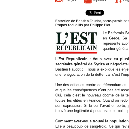
Entretien de Bastien Faudot, porte-parole nati
Propos recueillis par Philippe Piot.
Le Belfortain B
en Grèce. Sa fo
représenté aupr
quartier généra
L'Est Républicain : Vous avez eu plus
secrétaire général de Syriza et négociateu
Bastien Faudot : Il nous a expliqué les enjeu
une renégociation de la dette, car c’est l’enje
Une des critiques contre ce référendum est q
et que les conséquences n’ont pas été asse
Oui, cela c’est le nouveau dogme de la t
toutes les élites en France. Quand on redo
son expression. Si le oui l’avait emporté, 
trouvé une légitimité à poursuivre les politiq
Comment avez-vous trouvé la population
Elle a beaucoup de sang-froid. Ce qui rev