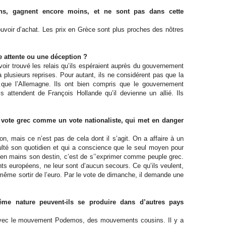
ins, gagnent encore moins, et ne sont pas dans cette
pouvoir d’achat. Les prix en Grèce sont plus proches des nôtres
ne attente ou une déception ?
oir trouvé les relais qu’ils espéraient auprès du gouvernement
à plusieurs reprises. Pour autant, ils ne considérent pas que la
que l’Allemagne. Ils ont bien compris que le gouvernement
ls attendent de François Hollande qu’il devienne un allié. Ils
 vote grec comme un vote nationaliste, qui met en danger
on, mais ce n’est pas de cela dont il s’agit. On a affaire à un
culté son quotidien et qui a conscience que le seul moyen pour
re en mains son destin, c’est de s’’exprimer comme peuple grec.
ts européens, ne leur sont d’aucun secours. Ce qu’ils veulent,
 même sortir de l’euro. Par le vote de dimanche, il demande une
e nature peuvent-ils se produire dans d’autres pays
vec le mouvement Podemos, des mouvements cousins. Il y a