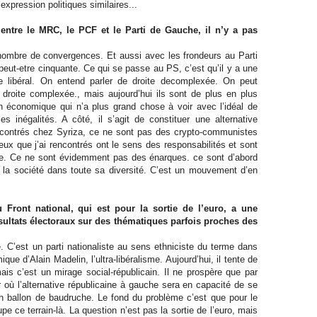
xpression politiques similaires...
entre le MRC, le PCF et le Parti de Gauche, il n’y a pas
n nombre de convergences. Et aussi avec les frondeurs au Parti
peut-etre cinquante. Ce qui se passe au PS, c’est qu’il y a une
e libéral. On entend parler de droite decomplexée. On peut
a droite complexée., mais aujourd’hui ils sont de plus en plus
 économique qui n’a plus grand chose à voir avec l’idéal de
es inégalités. A côté, il s’agit de constituer une alternative
 rencontrés chez Syriza, ce ne sont pas des crypto-communistes
eux que j’ai rencontrés ont le sens des responsabilités et sont
re. Ce ne sont évidemment pas des énarques. ce sont d’abord
e la société dans toute sa diversité. C’est un mouvement d’en
Front national, qui est pour la sortie de l’euro, a une
ésultats électoraux sur des thématiques parfois proches des
 C’est un parti nationaliste au sens ethniciste du terme dans
que d’Alain Madelin, l’ultra-libéralisme. Aujourd’hui, il tente de
mais c’est un mirage social-républicain. Il ne prospère que par
 où l’alternative républicaine à gauche sera en capacité de se
n ballon de baudruche. Le fond du problème c’est que pour le
 ce terrain-là. La question n’est pas la sortie de l’euro, mais