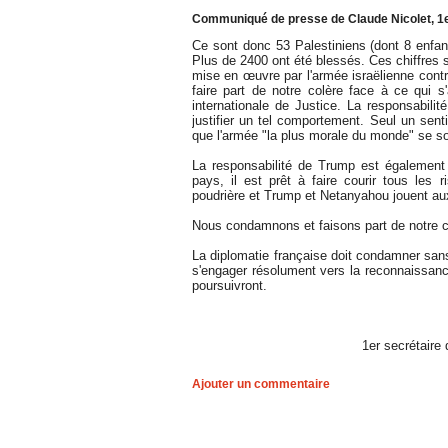
Communiqué de presse de Claude Nicolet, 1er
Ce sont donc 53 Palestiniens (dont 8 enfa
Plus de 2400 ont été blessés. Ces chiffres s
mise en œuvre par l'armée israëlienne con
faire part de notre colère face à ce qui 
internationale de Justice. La responsabilit
justifier un tel comportement. Seul un sent
que l'armée "la plus morale du monde" se soi
La responsabilité de Trump est également 
pays, il est prêt à faire courir tous les
poudrière et Trump et Netanyahou jouent a
Nous condamnons et faisons part de notre c
La diplomatie française doit condamner sans 
s'engager résolument vers la reconnaissanc
poursuivront.
1er secrétaire
Ajouter un commentaire