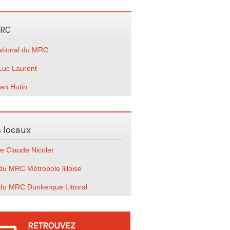
MRC
national du MRC
Luc Laurent
ian Hutin
s locaux
e Claude Nicolet
u MRC Métropole lilloise
du MRC Dunkerque Littoral