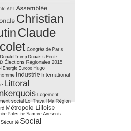
Assemblée
nte
APL
Christian
ionale
Claude
tin
colet
Congrès de Paris
Donald Trump
Douaisis
Ecole
Élections Régionales 2015
AD
Hugo
Energie
i
Europe
Industrie
International
'homme
Littoral
ce
nkerquois
Logement
ment social
Loi Travail
Ma Région
Métropole Lilloise
rd
Sambre-Avesnois
aire
Palestine
Social
Sécurité