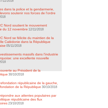
7/11/2018
es dans la police et la gendarmerie,
evons soutenir nos forces de l'ordre
2018
C Nord soutient le mouvement
ire du 12 novembre
12/11/2018
 Nord se félicite du maintien de la
lle Calédonie dans la République
aise
05/11/2018
vestissements massifs dans l'industrie
quoise: une excellente nouvelle
2018
 ouverte au Président de la
lique
30/10/2018
refondation républicaine de la gauche,
efondation de la République
30/10/2018
t répondre aux attentes populaires par
litique républicaine des flux
oires
23/10/2018