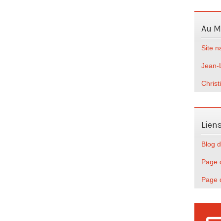
Au 
Site 
Jean-
Christ
Lien
Blog d
Page d
Page 