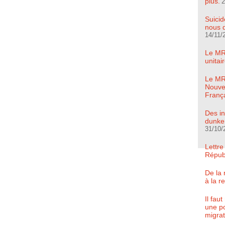
plus.
2
Suicid
nous d
14/11/
Le MR
unita
Le MRC
Nouve
Franç
Des in
dunker
31/10/
Lettre
Répub
De la 
à la r
Il fau
une po
migrat