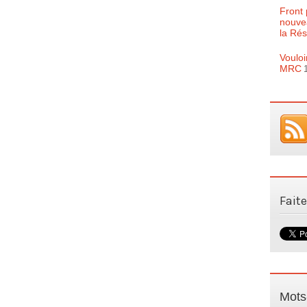
Front 
nouve
la Rés
Vouloi
MRC
Fait
Mots