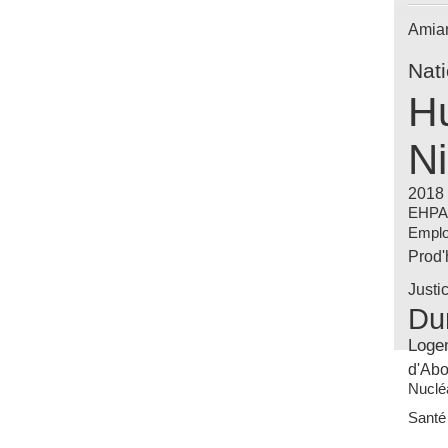
Amia
Nat
Hu
Ni
2018
EHP
Emplo
Prod
Justi
Du
Loge
d'Abo
Nuclé
Santé