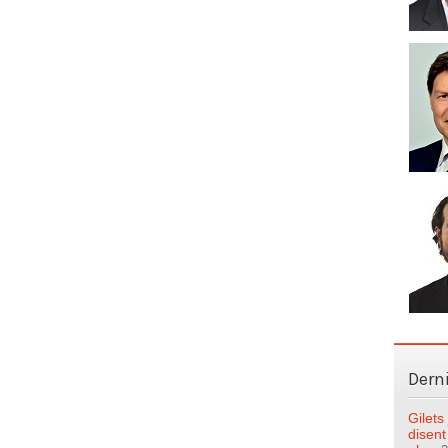
Dern
Gilet
disent