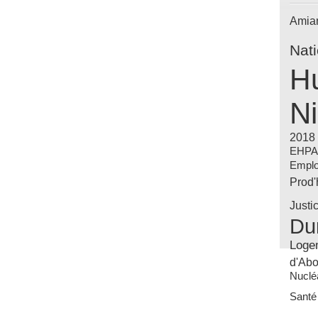
Amia
Nat
Hu
Ni
2018
EHP
Emplo
Prod
Justi
Du
Loge
d'Abo
Nuclé
Santé