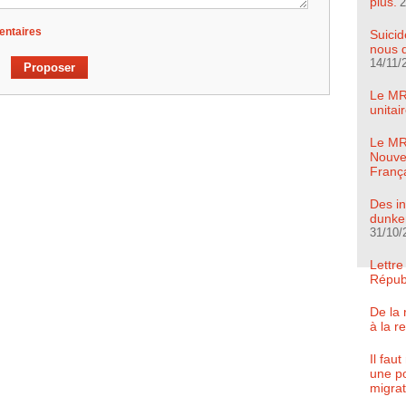
plus.
2
entaires
Suicid
nous d
14/11/
Le MR
unita
Le MRC
Nouve
Franç
Des in
dunker
31/10/
Lettre
Répub
De la 
à la r
Il fau
une po
migrat