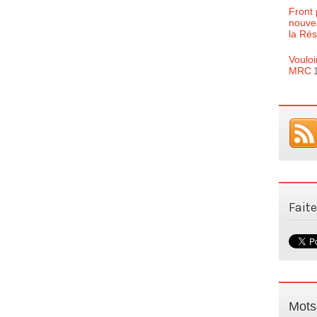
Front 
nouve
la Rés
Vouloi
MRC
Fait
Mots