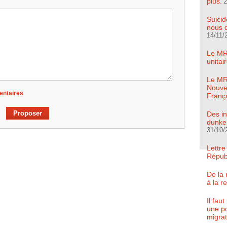
plus.
2
Suicid
nous d
14/11/
Le MR
unita
Le MRC
Nouve
entaires
Franç
Des in
dunker
31/10/
Lettre
Répub
De la 
à la r
Il fau
une po
migrat