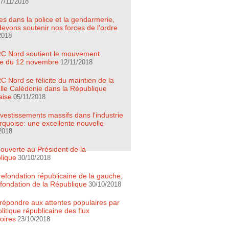
7/11/2018
es dans la police et la gendarmerie,
evons soutenir nos forces de l'ordre
2018
C Nord soutient le mouvement
ire du 12 novembre
12/11/2018
 Nord se félicite du maintien de la
lle Calédonie dans la République
aise
05/11/2018
vestissements massifs dans l'industrie
quoise: une excellente nouvelle
2018
 ouverte au Président de la
lique
30/10/2018
refondation républicaine de la gauche,
efondation de la République
30/10/2018
t répondre aux attentes populaires par
litique républicaine des flux
oires
23/10/2018