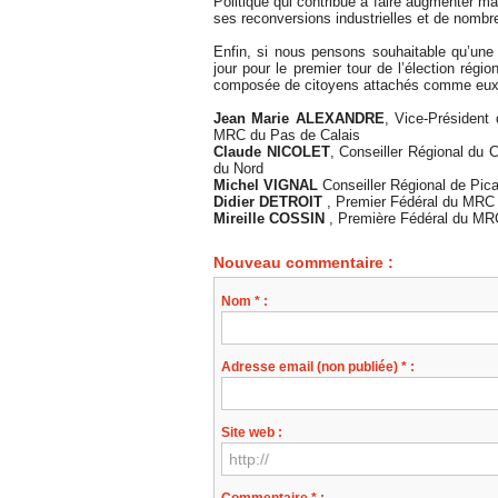
Politique qui contribue à faire augmenter m
ses reconversions industrielles et de nombr
Enfin, si nous pensons souhaitable qu’une 
jour pour le premier tour de l’élection régi
composée de citoyens attachés comme eux à
Jean Marie ALEXANDRE
, Vice-Président
MRC du Pas de Calais
Claude NICOLET
, Conseiller Régional du
du Nord
Michel VIGNAL
Conseiller Régional de Pica
Didier DETROIT
, Premier Fédéral du MRC
Mireille COSSIN
, Première Fédéral du MRC
Nouveau commentaire :
Nom * :
Adresse email (non publiée) * :
Site web :