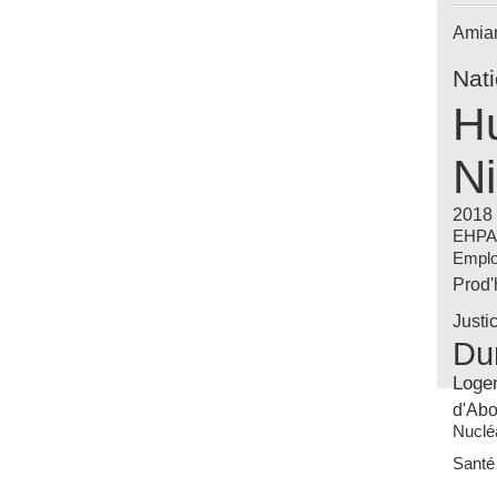
Amia
Nat
Hu
Ni
2018
EHP
Emplo
Prod
Justi
Du
Loge
d'Abo
Nuclé
Santé