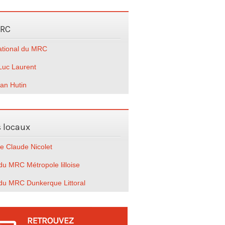
MRC
national du MRC
Luc Laurent
ian Hutin
s locaux
e Claude Nicolet
u MRC Métropole lilloise
du MRC Dunkerque Littoral