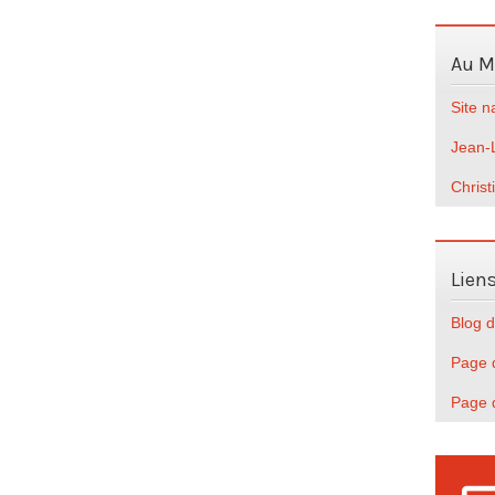
Au 
Site 
Jean-
Christ
Lien
Blog d
Page d
Page 