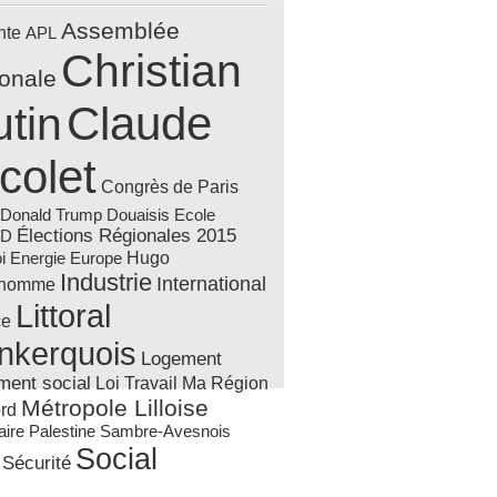
Assemblée
nte
APL
Christian
ionale
Claude
tin
colet
Congrès de Paris
Donald Trump
Douaisis
Ecole
Élections Régionales 2015
AD
Hugo
Energie
i
Europe
Industrie
International
'homme
Littoral
ce
nkerquois
Logement
ment social
Loi Travail
Ma Région
Métropole Lilloise
rd
Sambre-Avesnois
aire
Palestine
Social
Sécurité