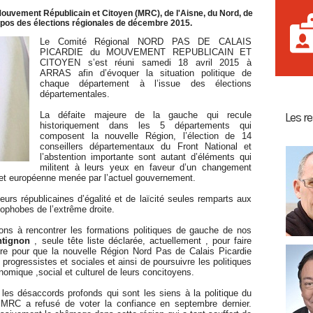
uvement Républicain et Citoyen (MRC), de l'Aisne, du Nord, de
ropos des élections régionales de décembre 2015.
Le Comité Régional NORD PAS DE CALAIS
PICARDIE du MOUVEMENT REPUBLICAIN ET
CITOYEN s’est réuni samedi 18 avril 2015 à
ARRAS afin d’évoquer la situation politique de
chaque département à l’issue des élections
départementales.
La défaite majeure de la gauche qui recule
Les r
historiquement dans les 5 départements qui
composent la nouvelle Région, l’élection de 14
conseillers départementaux du Front National et
l’abstention importante sont autant d’éléments qui
militent à leurs yeux en faveur d’un changement
et européenne menée par l’actuel gouvernement.
rs républicaines d’égalité et de laïcité seules remparts aux
ophobes de l’extrême droite.
ons à rencontrer les formations politiques de gauche de nos
ntignon
, seule tête liste déclarée, actuellement , pour faire
vre pour que la nouvelle Région Nord Pas de Calais Picardie
progressistes et sociales et ainsi de poursuivre les politiques
mique ,social et culturel de leurs concitoyens.
les désaccords profonds qui sont les siens à la politique du
 MRC a refusé de voter la confiance en septembre dernier.