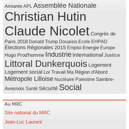
Assemblée Nationale
Amiante
APL
Christian Hutin
Claude Nicolet
Congrès de
Paris 2018
Donald Trump
Douaisis
Ecole
EHPAD
Élections Régionales 2015
Energie
Emploi
Europe
Industrie
International
Hugo Prod'homme
Justice
Littoral Dunkerquois
Logement
Logement social
Loi Travail
Ma Région d'Abord
Métropole Lilloise
Sambre-
Nucléaire
Palestine
Social
Sécurité
Avesnois
Santé
Au MRC
Site national du MRC
Jean-Luc Laurent