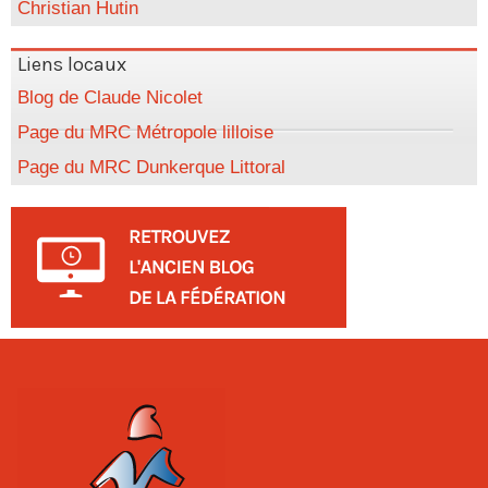
Christian Hutin
Liens locaux
Blog de Claude Nicolet
Page du MRC Métropole lilloise
Page du MRC Dunkerque Littoral