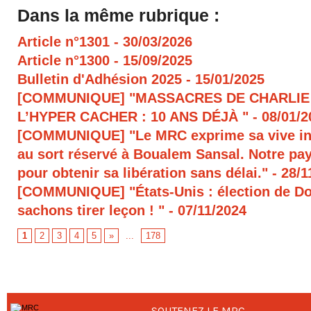
Dans la même rubrique :
Article n°1301
- 30/03/2026
Article n°1300
- 15/09/2025
Bulletin d'Adhésion 2025
- 15/01/2025
[COMMUNIQUE] "MASSACRES DE CHARLIE
L’HYPER CACHER : 10 ANS DÉJÀ "
- 08/01/
[COMMUNIQUE] "Le MRC exprime sa vive in
au sort réservé à Boualem Sansal. Notre pays
pour obtenir sa libération sans délai."
- 28/1
[COMMUNIQUE] "États-Unis : élection de D
sachons tirer leçon ! "
- 07/11/2024
1
2
3
4
5
»
...
178
SOUTENEZ LE MRC