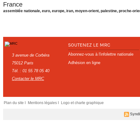
France
assemblée nationale
,
euro
,
europe
,
iran
,
moyen-orient
,
palestine
,
proche-orie
SOUTENEZ LE MRC
Abonnez-vous à l'infolettre nationale
3 avenue de Corbéra
Adhésion en ligne
75012 Paris
Tél. : 01 55 78 05 40
Contacter le MRC
Plan du site I
Mentions légales I
Logo et charte graphique
Syndi