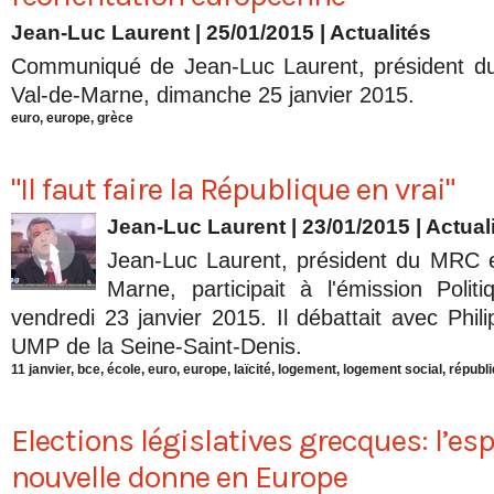
Jean-Luc Laurent
| 25/01/2015
|
Actualités
Communiqué de Jean-Luc Laurent, président d
Val-de-Marne, dimanche 25 janvier 2015.
euro
,
europe
,
grèce
"Il faut faire la République en vrai"
Jean-Luc Laurent
| 23/01/2015
|
Actual
Jean-Luc Laurent, président du MRC e
Marne, participait à l'émission Poli
vendredi 23 janvier 2015. Il débattait avec Phili
UMP de la Seine-Saint-Denis.
11 janvier
,
bce
,
école
,
euro
,
europe
,
laïcité
,
logement
,
logement social
,
républ
Elections législatives grecques: l’es
nouvelle donne en Europe