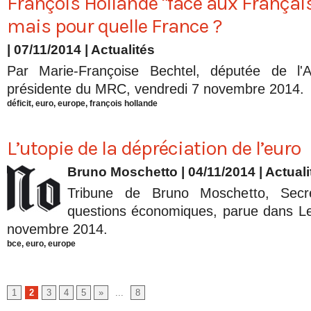
François Hollande "face aux Français"
mais pour quelle France ?
| 07/11/2014
|
Actualités
Par Marie-Françoise Bechtel, députée de l'A
présidente du MRC, vendredi 7 novembre 2014.
déficit
,
euro
,
europe
,
françois hollande
L’utopie de la dépréciation de l’euro
Bruno Moschetto
| 04/11/2014
|
Actuali
Tribune de Bruno Moschetto, Secré
questions économiques, parue dans L
novembre 2014.
bce
,
euro
,
europe
1
2
3
4
5
»
...
8