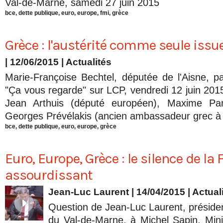
Val-de-Marne, samedi 27 juin 2015
bce
,
dette publique
,
euro
,
europe
,
fmi
,
grèce
Grèce : l'austérité comme seule issu
| 12/06/2015
|
Actualités
Marie-Françoise Bechtel, députée de l'Aisne, par
"Ça vous regarde" sur LCP, vendredi 12 juin 2015
Jean Arthuis (député européen), Maxime Paro
Georges Prévélakis (ancien ambassadeur grec à
bce
,
dette publique
,
euro
,
europe
,
grèce
Euro, Europe, Grèce : le silence de la
assourdissant
Jean-Luc Laurent
| 14/04/2015
|
Actual
Question de Jean-Luc Laurent, présid
du Val-de-Marne, à Michel Sapin, Mini