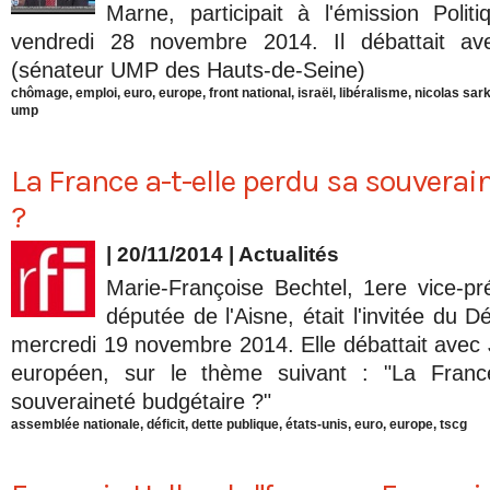
Marne, participait à l'émission Poli
vendredi 28 novembre 2014. Il débattait av
(sénateur UMP des Hauts-de-Seine)
chômage
,
emploi
,
euro
,
europe
,
front national
,
israël
,
libéralisme
,
nicolas sar
ump
La France a-t-elle perdu sa souverai
?
| 20/11/2014
|
Actualités
Marie-Françoise Bechtel, 1ere vice-p
députée de l'Aisne, était l'invitée du D
mercredi 19 novembre 2014. Elle débattait avec 
européen, sur le thème suivant : "La France
souveraineté budgétaire ?"
assemblée nationale
,
déficit
,
dette publique
,
états-unis
,
euro
,
europe
,
tscg