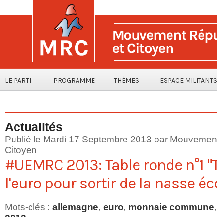
LE PARTI
PROGRAMME
THÈMES
ESPACE MILITANTS
Actualités
Publié le Mardi 17 Septembre 2013 par Mouvement
Citoyen
#UEMRC 2013: Table ronde n°1 "
l'euro pour sortir de la nasse 
Mots-clés
:
allemagne
,
euro
,
monnaie commune