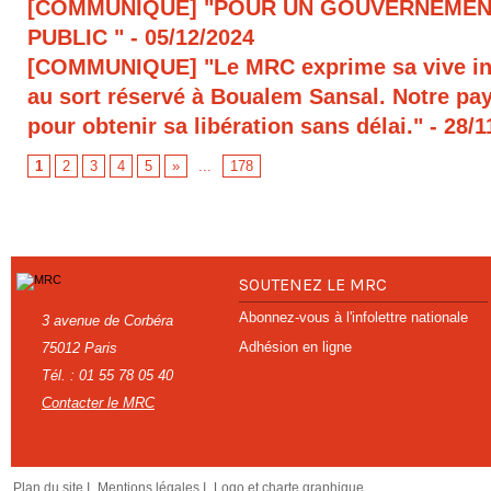
[COMMUNIQUE] "POUR UN GOUVERNEMEN
PUBLIC "
- 05/12/2024
[COMMUNIQUE] "Le MRC exprime sa vive in
au sort réservé à Boualem Sansal. Notre pays
pour obtenir sa libération sans délai."
- 28/1
1
2
3
4
5
»
...
178
SOUTENEZ LE MRC
Abonnez-vous à l'infolettre nationale
3 avenue de Corbéra
Adhésion en ligne
75012 Paris
Tél. : 01 55 78 05 40
Contacter le MRC
Plan du site I
Mentions légales I
Logo et charte graphique