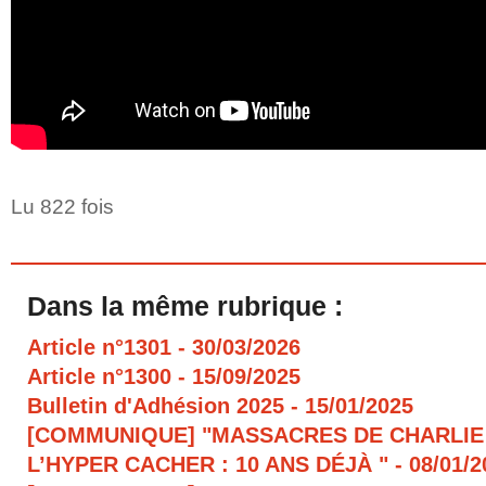
Lu 822 fois
Dans la même rubrique :
Article n°1301
- 30/03/2026
Article n°1300
- 15/09/2025
Bulletin d'Adhésion 2025
- 15/01/2025
[COMMUNIQUE] "MASSACRES DE CHARLIE
L’HYPER CACHER : 10 ANS DÉJÀ "
- 08/01/