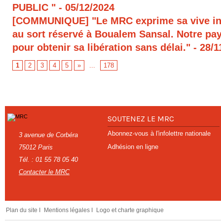
PUBLIC "
- 05/12/2024
[COMMUNIQUE] "Le MRC exprime sa vive in
au sort réservé à Boualem Sansal. Notre pays
pour obtenir sa libération sans délai."
- 28/1
1
2
3
4
5
»
...
178
SOUTENEZ LE MRC
Abonnez-vous à l'infolettre nationale
3 avenue de Corbéra
Adhésion en ligne
75012 Paris
Tél. : 01 55 78 05 40
Contacter le MRC
Plan du site I
Mentions légales I
Logo et charte graphique