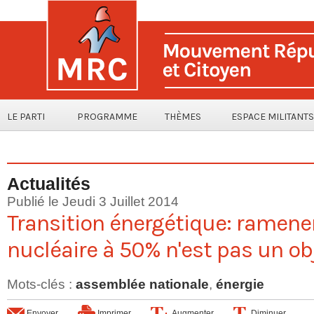
LE PARTI
PROGRAMME
THÈMES
ESPACE MILITANTS
Actualités
Publié le Jeudi 3 Juillet 2014
Transition énergétique: ramener
nucléaire à 50% n'est pas un obj
Mots-clés
:
assemblée nationale
,
énergie
Envoyer
Imprimer
Augmenter
Diminuer