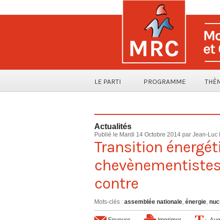
LE PARTI
PROGRAMME
THÈ
Actualités
Publié le Mardi 14 Octobre 2014 par
Jean-Luc 
Transition énergét
chevènementistes 
contre
Mots-clés
:
assemblée nationale
,
énergie
,
nuc
Envoyer
Imprimer
Aug