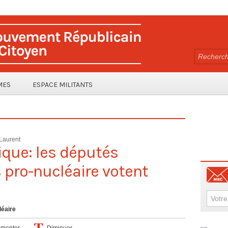
MES
ESPACE MILITANTS
Laurent
ique: les députés
pro-nucléaire votent
léaire
menter
Diminuer