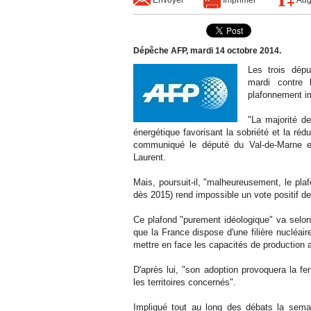
Dépêche AFP, mardi 14 octobre 2014.
Les trois dép
mardi contre 
plafonnement im
"La majorité de
énergétique favorisant la sobriété et la ré
communiqué le député du Val-de-Marne et
Laurent.
Mais, poursuit-il, "malheureusement, le pla
dès 2015) rend impossible un vote positif 
Ce plafond "purement idéologique" va selon 
que la France dispose d'une filière nucléaire 
mettre en face les capacités de production a
D'après lui, "son adoption provoquera la fe
les territoires concernés".
Impliqué tout au long des débats la semai