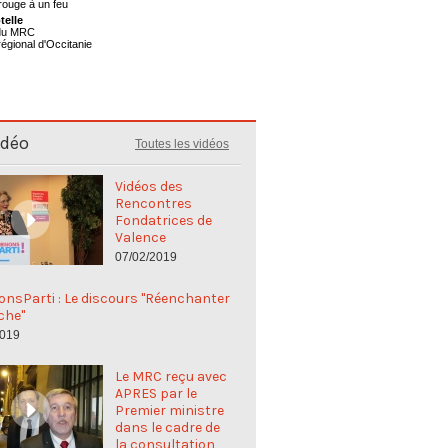
telle
 du MRC
régional d'Occitanie
idéo
Toutes les vidéos
Vidéos des
Rencontres
Fondatrices de
Valence
07/02/2019
nsParti : Le discours "Réenchanter
che"
2019
Le MRC reçu avec
APRES par le
Premier ministre
dans le cadre de
la consultation