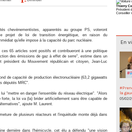
Thierry Co
Président
Conseiller 
utés chevènementistes, apparentés au groupe PS, voteront
le projet de loi de transition énergétique, en raison du
médiat qu'elle impose à la capacité du parc nucléaire.
En v
 ces 65 articles sont positifs et contribueront à une politique
duction des émissions de gaz à effet de serre", estime dans un
 président du Mouvement républicain et citoyen, Jean-Luc
fond de capacité de production électronucléaire (63,2 gigawatts
des députés MRC".
#Preno
la gau
lui "mettre en danger l'ensemble du réseau électrique". "Alors
forte, la loi va (la) brider artificiellement sans être capable de
05/02/
lternatives", ajoute M. Laurent.
rmeture de plusieurs réacteurs et l'inquiétude monte déjà dans
ne dernière dans l'hémicycle, cet élu a défendu "une vision