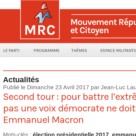
LE PARTI
PROGRAMME
THÈMES
ESPACE MILITANTS
Actualités
Publié le Dimanche 23 Avril 2017 par
Jean-Luc Lau
Second tour : pour battre l’extr
pas une voix démocrate ne doi
Emmanuel Macron
Mots-clés
:
élection présidentielle 2017
,
emmanu