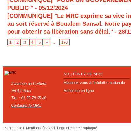
[COMMUNIQUE] "POUR UN GOUVERNEMEN
PUBLIC "
- 05/12/2024
[COMMUNIQUE] "Le MRC exprime sa vive in
au sort réservé à Boualem Sansal. Notre pays
pour obtenir sa libération sans délai."
- 28/1
1
2
3
4
5
»
...
178
SOUTENEZ LE MRC
Abonnez-vous à l'infolettre nationale
3 avenue de Corbéra
Adhésion en ligne
75012 Paris
Tél. : 01 55 78 05 40
Contacter le MRC
Plan du site I
Mentions légales I
Logo et charte graphique