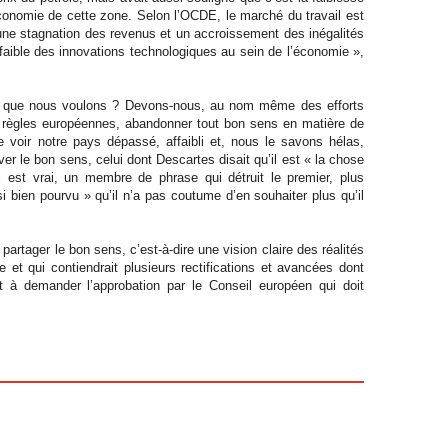
économie de cette zone. Selon l’OCDE, le marché du travail est
 une stagnation des revenus et un accroissement des inégalités
 faible des innovations technologiques au sein de l’économie »,
pe que nous voulons ? Devons-nous, au nom même des efforts
x règles européennes, abandonner tout bon sens en matière de
voir notre pays dépassé, affaibli et, nous le savons hélas,
er le bon sens, celui dont Descartes disait qu’il est « la chose
 est vrai, un membre de phrase qui détruit le premier, plus
i bien pourvu » qu’il n’a pas coutume d’en souhaiter plus qu’il
 partager le bon sens, c’est-à-dire une vision claire des réalités
e et qui contiendrait plusieurs rectifications et avancées dont
t à demander l’approbation par le Conseil européen qui doit