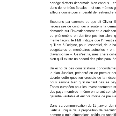
cortège d’effets désormais bien connus – cr
donc de rentrées fiscales – et eux-mêmes g
ailleurs donné pour impératif de restreindre 
Écoutons par exemple ce que dit Olivier B
nécessaire de continuer à soutenir la dema
demande sur l’investissement et la croissan
ce phénomène en dernière position alors qu
même façon, le FMI indique que l’investiss
qu’il est à l’origine, pour l’essentiel, de la
budgétaires et monétaires actuelles « on
d’avant-crise ». Ce n’est là, mes chers col
bien qu’il existe un accord des principaux é
Un écho de ces constatations concordantes 
le plan Juncker, présenté en ce premier seme
aborde cette question cruciale de la néces
nous savons bien qu’il ne faut pas se pay
Fonds européen pour les investissements st
des pays membres, même en tenant compte d
garantie véritable et encore moins de preuve
Dans sa communication du 13 janvier dernie
l’article unique de la proposition de résol
compte « trois dimensions politiques spécifi