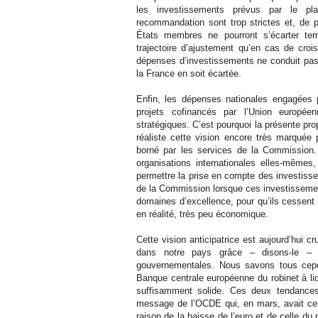
les investissements prévus par le pla
recommandation sont trop strictes et, de pl
États membres ne pourront s’écarter te
trajectoire d’ajustement qu’en cas de croi
dépenses d’investissements ne conduit pas à
la France en soit écartée.
Enfin, les dépenses nationales engagées 
projets cofinancés par l’Union europé
stratégiques. C’est pourquoi la présente prop
réaliste cette vision encore très marquée
borné par les services de la Commission.
organisations internationales elles-mêmes
permettre la prise en compte des investis
de la Commission lorsque ces investissement
domaines d’excellence, pour qu’ils cessent 
en réalité, très peu économique.
Cette vision anticipatrice est aujourd’hui cr
dans notre pays grâce – disons-le – a
gouvernementales. Nous savons tous cepen
Banque centrale européenne du robinet à liqu
suffisamment solide. Ces deux tendances, 
message de l’OCDE qui, en mars, avait cer
raison de la baisse de l’euro et de celle du 