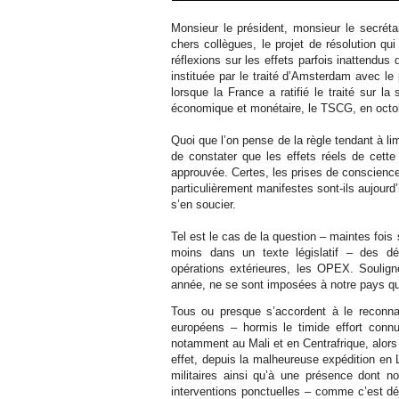
Monsieur le président, monsieur le secrét
chers collègues, le projet de résolution qui
réflexions sur les effets parfois inattendus 
instituée par le traité d’Amsterdam avec le p
lorsque la France a ratifié le traité sur la
économique et monétaire, le TSCG, en octo
Quoi que l’on pense de la règle tendant à lim
de constater que les effets réels de cette
approuvée. Certes, les prises de conscience 
particulièrement manifestes sont-ils aujour
s’en soucier.
Tel est le cas de la question – maintes fois 
moins dans un texte législatif – des d
opérations extérieures, les OPEX. Soulig
année, ne se sont imposées à notre pays qu’
Tous ou presque s’accordent à le reconnaît
européens – hormis le timide effort conn
notamment au Mali et en Centrafrique, alors 
effet, depuis la malheureuse expédition en 
militaires ainsi qu’à une présence dont n
interventions ponctuelles – comme c’est déjà