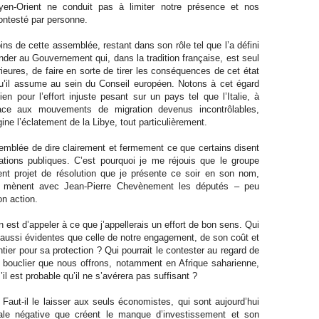
yen-Orient ne conduit pas à limiter notre présence et nos
contesté par personne.
ns de cette assemblée, restant dans son rôle tel que l’a défini
ander au Gouvernement qui, dans la tradition française, est seul
ieures, de faire en sorte de tirer les conséquences de cet état
qu’il assume au sein du Conseil européen. Notons à cet égard
n pour l’effort injuste pesant sur un pays tel que l’Italie, à
face aux mouvements de migration devenus incontrôlables,
igine l’éclatement de la Libye, tout particulièrement.
mblée de dire clairement et fermement ce que certains disent
ations publiques. C’est pourquoi je me réjouis que le groupe
sent projet de résolution que je présente ce soir en son nom,
ue mènent avec Jean-Pierre Chevènement les députés – peu
n action.
 est d’appeler à ce que j’appellerais un effort de bon sens. Qui
s aussi évidentes que celle de notre engagement, de son coût et
ntier pour sa protection ? Qui pourrait le contester au regard de
le bouclier que nous offrons, notamment en Afrique saharienne,
l est probable qu’il ne s’avérera pas suffisant ?
 Faut-il le laisser aux seuls économistes, qui sont aujourd’hui
rale négative que créent le manque d’investissement et son