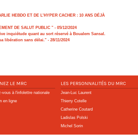
LIE HEBDO ET DE L’HYPER CACHER : 10 ANS DÉJÀ
MENT DE SALUT PUBLIC "
- 05/12/2024
e inquiétude quant au sort réservé à Boualem Sansal.
sa libération sans délai."
- 28/11/2024
NEZ LE MRC
LES PERSONNALITÉS DU MRC
vous à l'infolettre nationale
Jean-Luc Laurent
n en ligne
Thierry Cotelle
Catherine Coutard
Ladislas Polski
Michel Sorin