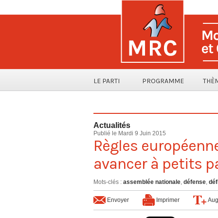
LE PARTI
PROGRAMME
THÈ
Actualités
Publié le Mardi 9 Juin 2015
Règles européennes
avancer à petits p
Mots-clés
:
assemblée nationale
,
défense
,
déf
Envoyer
Imprimer
Aug