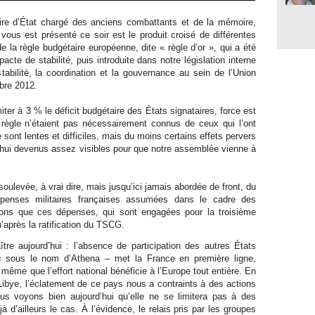
aire d’État chargé des anciens combattants et de la mémoire,
 vous est présenté ce soir est le produit croisé de différentes
de la règle budgétaire européenne, dite « règle d’or », qui a été
acte de stabilité, puis introduite dans notre législation interne
 stabilité, la coordination et la gouvernance au sein de l’Union
bre 2012.
iter à 3 % le déficit budgétaire des États signataires, force est
 règle n’étaient pas nécessairement connus de ceux qui l’ont
sont lentes et difficiles, mais du moins certains effets pervers
d’hui devenus assez visibles pour que notre assemblée vienne à
soulevée, à vrai dire, mais jusqu’ici jamais abordée de front, du
épenses militaires françaises assumées dans le cadre des
nons que ces dépenses, qui sont engagées pour la troisième
après la ratification du TSCG.
re aujourd’hui : l’absence de participation des autres États
u sous le nom d’Athena – met la France en première ligne,
même que l’effort national bénéficie à l’Europe tout entière. En
Libye, l’éclatement de ce pays nous a contraints à des actions
ous voyons bien aujourd’hui qu’elle ne se limitera pas à des
 d’ailleurs le cas. À l’évidence, le relais pris par les groupes