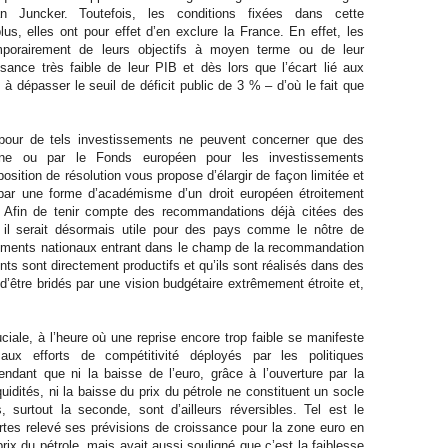
n Juncker. Toutefois, les conditions fixées dans cette
us, elles ont pour effet d’en exclure la France. En effet, les
mporairement de leurs objectifs à moyen terme ou de leur
ssance très faible de leur PIB et dès lors que l’écart lié aux
 dépasser le seuil de déficit public de 3 % – d’où le fait que
pour de tels investissements ne peuvent concerner que des
enne ou par le Fonds européen pour les investissements
osition de résolution vous propose d’élargir de façon limitée et
 par une forme d’académisme d’un droit européen étroitement
 Afin de tenir compte des recommandations déjà citées des
, il serait désormais utile pour des pays comme le nôtre de
sements nationaux entrant dans le champ de la recommandation
s sont directement productifs et qu’ils sont réalisés dans des
d’être bridés par une vision budgétaire extrêmement étroite et,
uciale, à l’heure où une reprise encore trop faible se manifeste
ux efforts de compétitivité déployés par les politiques
dant que ni la baisse de l’euro, grâce à l’ouverture par la
idités, ni la baisse du prix du pétrole ne constituent un socle
surtout la seconde, sont d’ailleurs réversibles. Tel est le
tes relevé ses prévisions de croissance pour la zone euro en
prix du pétrole, mais avait aussi souligné que c’est la faiblesse