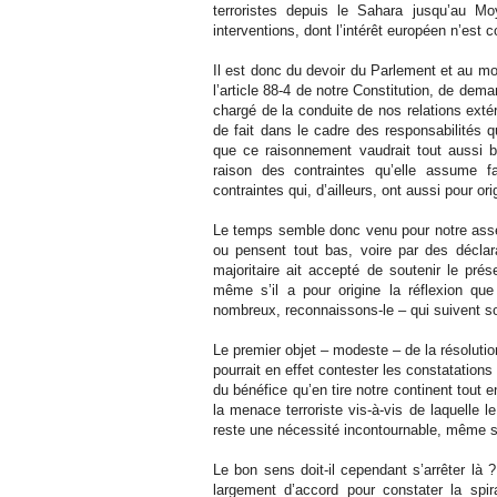
terroristes depuis le Sahara jusqu’au Mo
interventions, dont l’intérêt européen n’est 
Il est donc du devoir du Parlement et au moi
l’article 88-4 de notre Constitution, de dem
chargé de la conduite de nos relations extér
de fait dans le cadre des responsabilités 
que ce raisonnement vaudrait tout aussi bie
raison des contraintes qu’elle assume 
contraintes qui, d’ailleurs, ont aussi pour or
Le temps semble donc venu pour notre asse
ou pensent tout bas, voire par des déclar
majoritaire ait accepté de soutenir le pré
même s’il a pour origine la réflexion q
nombreux, reconnaissons-le – qui suivent so
Le premier objet – modeste – de la résolution
pourrait en effet contester les constatation
du bénéfice qu’en tire notre continent tout e
la menace terroriste vis-à-vis de laquelle 
reste une nécessité incontournable, même s’i
Le bon sens doit-il cependant s’arrêter là ?
largement d’accord pour constater la spi