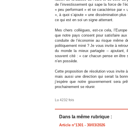
de l’investissement qui sape la force de l’
« peu performant » et se caractérise par «
», à quoi s’ajoute « une dissémination plus
ce qui est en soi un signe atterrant.
Mes chers collègues, est-ce cela, l’Euro
que notre pays consent pour satisfaire au
conduite de l’économie au risque même de 
politiquement miné ? Je vous invite à retrouv
du monde la mieux partagée – ajoutant, il
souvent cité : « car chacun pense en être s
n’en possède.
Cette proposition de résolution vous invite à
mais aussi une direction qui serait la bonn
j’espère que notre gouvernement sera prê
prochainement se réunir.
Lu 4232 fois
Dans la même rubrique :
Article n°1301
- 30/03/2026