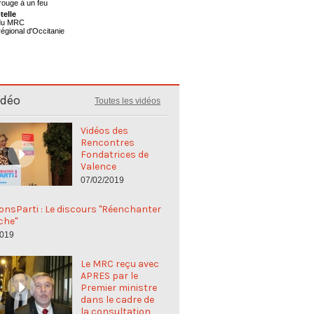
telle
 du MRC
régional d'Occitanie
idéo
Toutes les vidéos
Vidéos des
Rencontres
Fondatrices de
Valence
07/02/2019
nsParti : Le discours "Réenchanter
che"
2019
Le MRC reçu avec
APRES par le
Premier ministre
dans le cadre de
la consultation