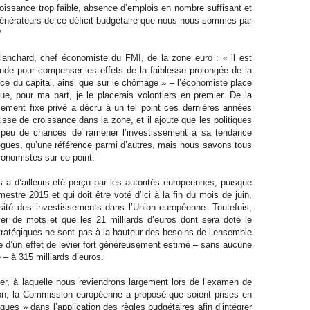
oissance trop faible, absence d’emplois en nombre suffisant et
énérateurs de ce déficit budgétaire que nous nous sommes par
?
lanchard, chef économiste du FMI, de la zone euro : « il est
nde pour compenser les effets de la faiblesse prolongée de la
ce du capital, ainsi que sur le chômage » – l’économiste place
e, pour ma part, je le placerais volontiers en premier. De la
ement fixe privé a décru à un tel point ces dernières années
 baisse de croissance dans la zone, et il ajoute que les politiques
t peu de chances de ramener l’investissement à sa tendance
lègues, qu’une référence parmi d’autres, mais nous savons tous
conomistes sur ce point.
a d’ailleurs été perçu par les autorités européennes, puisque
stre 2015 et qui doit être voté d’ici à la fin du mois de juin,
sité des investissements dans l’Union européenne. Toutefois,
er de mots et que les 21 milliards d’euros dont sera doté le
ratégiques ne sont pas à la hauteur des besoins de l’ensemble
’un effet de levier fort généreusement estimé – sans aucune
 – à 315 milliards d’euros.
r, à laquelle nous reviendrons largement lors de l’examen de
ution, la Commission européenne a proposé que soient prises en
ques » dans l’application des règles budgétaires afin d’intégrer