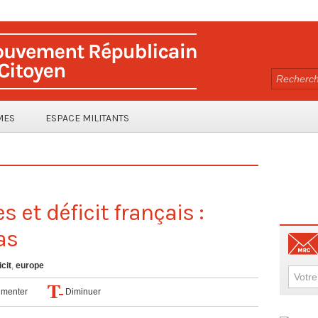
MES
ESPACE MILITANTS
 et déficit français :
as
icit
,
europe
menter
Diminuer