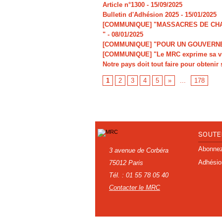
Article n°1300
- 15/09/2025
Bulletin d'Adhésion 2025
- 15/01/2025
[COMMUNIQUE] "MASSACRES DE CHAR
"
- 08/01/2025
[COMMUNIQUE] "POUR UN GOUVERNE
[COMMUNIQUE] "Le MRC exprime sa viv
Notre pays doit tout faire pour obtenir 
1
2
3
4
5
»
...
178
SOUTE
Abonnez-
3 avenue de Corbéra
Adhésio
75012 Paris
Tél. : 01 55 78 05 40
Contacter le MRC