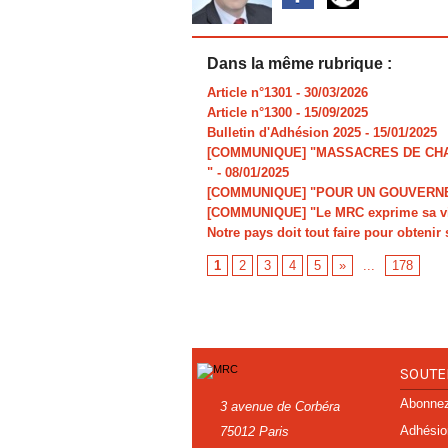
Dans la même rubrique :
Article n°1301
- 30/03/2026
Article n°1300
- 15/09/2025
Bulletin d'Adhésion 2025
- 15/01/2025
[COMMUNIQUE] "MASSACRES DE CHAR
"
- 08/01/2025
[COMMUNIQUE] "POUR UN GOUVERNE
[COMMUNIQUE] "Le MRC exprime sa viv
Notre pays doit tout faire pour obtenir 
1
2
3
4
5
»
...
178
SOUTE
Abonnez-
3 avenue de Corbéra
Adhésio
75012 Paris