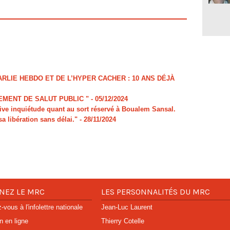
LIE HEBDO ET DE L’HYPER CACHER : 10 ANS DÉJÀ
MENT DE SALUT PUBLIC "
- 05/12/2024
e inquiétude quant au sort réservé à Boualem Sansal.
sa libération sans délai."
- 28/11/2024
NEZ LE MRC
LES PERSONNALITÉS DU MRC
vous à l'infolettre nationale
Jean-Luc Laurent
n en ligne
Thierry Cotelle