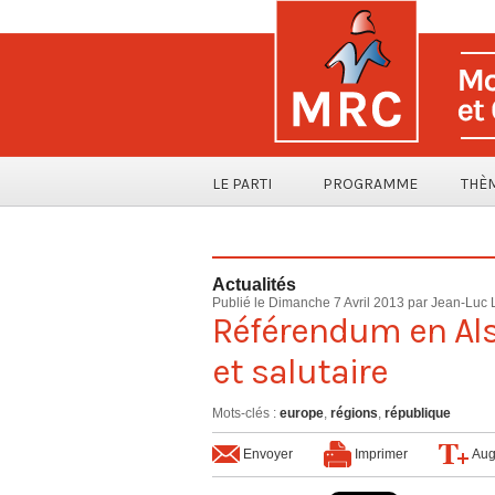
LE PARTI
PROGRAMME
THÈ
Actualités
Publié le Dimanche 7 Avril 2013 par
Jean-Luc 
Référendum en Alsa
et salutaire
Mots-clés
:
europe
,
régions
,
république
Envoyer
Imprimer
Aug