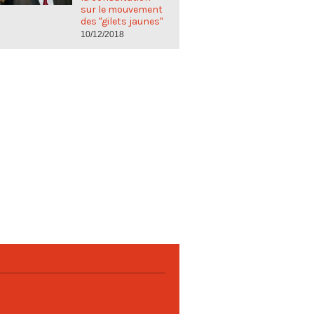
sur le mouvement
des "gilets jaunes"
10/12/2018