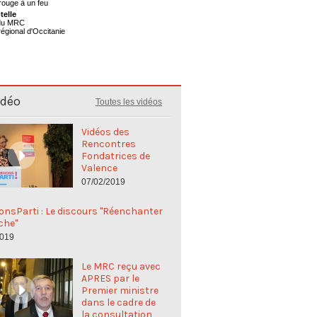
telle
 du MRC
régional d'Occitanie
idéo
Toutes les vidéos
Vidéos des
Rencontres
Fondatrices de
Valence
07/02/2019
nsParti : Le discours "Réenchanter
che"
2019
Le MRC reçu avec
APRES par le
Premier ministre
dans le cadre de
la consultation