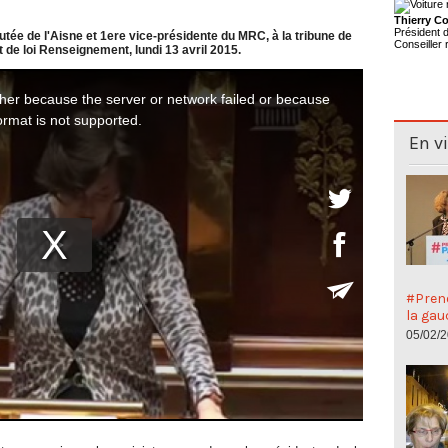
Thierry Co
Président
tée de l'Aisne et 1ere vice-présidente du MRC, à la tribune de
Conseiller 
 de loi Renseignement, lundi 13 avril 2015.
En v
#Preno
la gau
05/02/