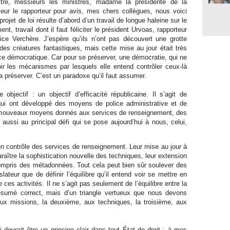
re, messieurs les ministres, madame la présidente de la
eur le rapporteur pour avis, mes chers collègues, nous voici
rojet de loi résulte d’abord d’un travail de longue haleine sur le
, travail dont il faut féliciter le président Urvoas, rapporteur
ice Verchère. J’espère qu’ils n’ont pas découvert une grotte
es créatures fantastiques, mais cette mise au jour était très
ce démocratique. Car pour se préserver, une démocratie, qui ne
voir les mécanismes par lesquels elle entend contrôler ceux-là
 préserver. C’est un paradoxe qu’il faut assumer.
objectif : un objectif d’efficacité républicaine. Il s’agit de
 qui ont développé des moyens de police administrative et de
e nouveaux moyens donnés aux services de renseignement, des
ussi au principal défi qui se pose aujourd’hui à nous, celui,
d’un contrôle des services de renseignement. Leur mise au jour à
paraître la sophistication nouvelle des techniques, leur extension
ompris des métadonnées. Tout cela peut bien sûr soulever des
slateur que de définir l’équilibre qu’il entend voir se mettre en
es activités. Il ne s’agit pas seulement de l’équilibre entre la
résumé correct, mais d’un triangle vertueux que nous devons
aux missions, la deuxième, aux techniques, la troisième, aux
 devrait être un principe clair dans tout État de droit : à mes