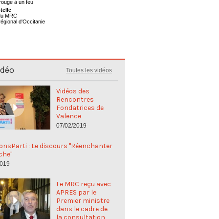
telle
 du MRC
régional d'Occitanie
idéo
Toutes les vidéos
Vidéos des
Rencontres
Fondatrices de
Valence
07/02/2019
nsParti : Le discours "Réenchanter
che"
2019
Le MRC reçu avec
APRES par le
Premier ministre
dans le cadre de
la consultation