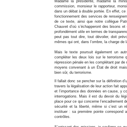
Madame la présidente, madame la minist
commission, monsieur le rapporteur, monsi
dans un débat à double portée. En effet, ce p
fonctionnement des services de renseignement
de ce texte, ainsi que notre collègue Patr
Chauvet d’où s’échapperont des bisons et d
profondément utile en termes de transparen
peut pas tout dire, tout dévoiler, doit pré
mêmes qui ont, dans l’ombre, la charge de la
Mais le texte poursuit également un autre 
compléter les deux lois sur le terrorisme
répression pénale en les complétant par d
moyens convenant à un État de droit mais a
bien sûr, du terrorisme.
Il fallait donc se pencher sur la définition 
travers la légalisation de leur action fait ap
et l’importance des données en cause, y c
interrogations. Mais il est du devoir du légi
place pour ce qui concerne l’encadrement de c
sécurité et la liberté, même si c’est un 
instituer : sa première pointe correspond 
contrôles.
S’agissant des missions, je souligne ce qui