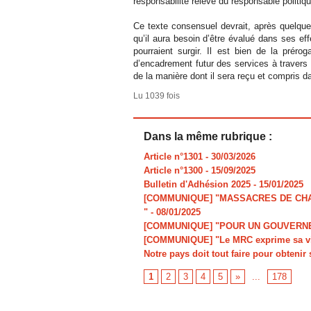
responsabilité relève du responsable politiqu
Ce texte consensuel devrait, après quelques
qu’il aura besoin d’être évalué dans ses eff
pourraient surgir. Il est bien de la prér
d’encadrement futur des services à travers 
de la manière dont il sera reçu et compris d
Lu 1039 fois
Dans la même rubrique :
Article n°1301
- 30/03/2026
Article n°1300
- 15/09/2025
Bulletin d'Adhésion 2025
- 15/01/2025
[COMMUNIQUE] "MASSACRES DE CHAR
"
- 08/01/2025
[COMMUNIQUE] "POUR UN GOUVERNE
[COMMUNIQUE] "Le MRC exprime sa viv
Notre pays doit tout faire pour obtenir 
1
2
3
4
5
»
...
178