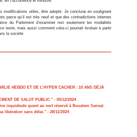
e, en l’occurrence le ministre.
 modifications utiles, être adopté. Je conclurai en soulignant
ets parce qu’il est très neuf et que des contradictions internes
ogative du Parlement d’examiner non seulement les modalités
ce texte, mais aussi comment celui-ci pourrait évoluer à partir
ans la société.
LIE HEBDO ET DE L’HYPER CACHER : 10 ANS DÉJÀ
MENT DE SALUT PUBLIC "
- 05/12/2024
e inquiétude quant au sort réservé à Boualem Sansal.
sa libération sans délai."
- 28/11/2024