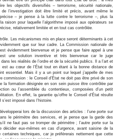
re les objectifs diversifiés – terrorisme, sécurité nationale,
e l’investigation doit être limité et précis, avant même le
 précise – je pense à la lutte contre le terrorisme –, plus la
 la raison pour laquelle l’algorithme imposé aux opérateurs se
récise, relativement limitée et en tout cas contrôlée.
contrôle. Les mécanismes mis en place seront déterminants à cet
n évidemment que sur leur cadre. La Commission nationale de
 est évidemment bienvenue et je pense que faire appel à une
 est une solution inventive et très bienvenue car le juge
ns les réalités de l’ordre et de la sécurité publics. Il a l’art et
l est au cœur de l’État tout en étant à la bonne distance de
oint essentiel. Mais il y a un point sur lequel j’appelle de mes
e commission : le Conseil d’État ne doit pas être privé de son
e la formation désignée en son sein puisse être contrôlée par
ection ou l’assemblée du contentieux, composées d’un petit
litation. En effet, la garantie qu’offre le Conseil d’État résulte
 s’est imposé dans l’histoire.
 développerai lors de la discussion des articles : l’une porte sur
 dans le périmètre des services, et je pense que la garde des
’il ne faut pas se tromper de périmètre ; l’autre porte sur la
de décider eux-mêmes en cas d’urgence, avant saisine de la
certaines techniques, car je préférerais nettement que cette