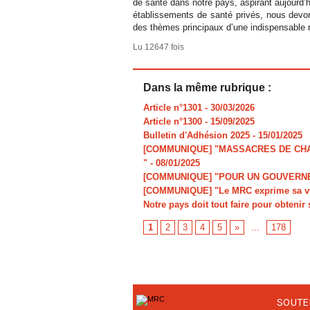
de santé dans notre pays, aspirant aujourd’hu
établissements de santé privés, nous devons
des thèmes principaux d’une indispensable r
Lu 12647 fois
Dans la même rubrique :
Article n°1301
- 30/03/2026
Article n°1300
- 15/09/2025
Bulletin d'Adhésion 2025
- 15/01/2025
[COMMUNIQUE] "MASSACRES DE CHAR
"
- 08/01/2025
[COMMUNIQUE] "POUR UN GOUVERNE
[COMMUNIQUE] "Le MRC exprime sa viv
Notre pays doit tout faire pour obtenir 
1
2
3
4
5
»
...
178
SOUTE