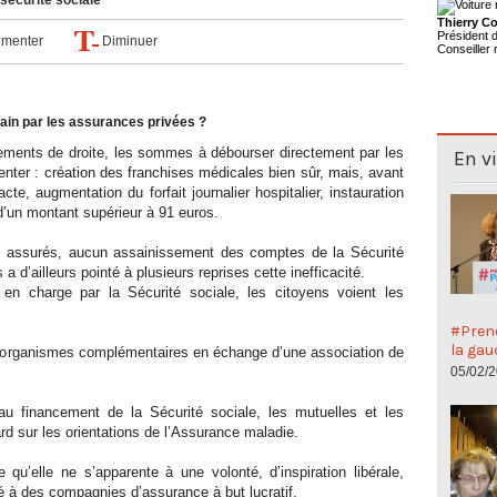
sécurité sociale
Thierry Co
Président
menter
Diminuer
Conseiller 
ain par les assurances privées ?
ements de droite, les sommes à débourser directement par les
En v
enter : création des franchises médicales bien sûr, mais, avant
acte, augmentation du forfait journalier hospitalier, instauration
 d’un montant supérieur à 91 euros.
s assurés, aucun assainissement des comptes de la Sécurité
 d’ailleurs pointé à plusieurs reprises cette inefficacité.
 en charge par la Sécurité sociale, les citoyens voient les
#Preno
la gau
s organismes complémentaires en échange d’une association de
05/02/
t au financement de la Sécurité sociale, les mutuelles et les
rd sur les orientations de l’Assurance maladie.
e qu’elle ne s’apparente à une volonté, d’inspiration libérale,
té à des compagnies d’assurance à but lucratif.