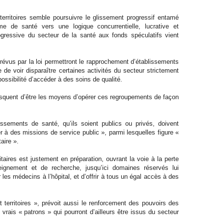
, territoires semble poursuivre le glissement progressif entamé
e de santé vers une logique concurrentielle, lucrative et
progressive du secteur de la santé aux fonds spéculatifs vient
révus par la loi permettront le rapprochement d’établissements
e de voir disparaître certaines activités du secteur strictement
possibilité d’accéder à des soins de qualité.
squent d’être les moyens d’opérer ces regroupements de façon
ssements de santé, qu’ils soient publics ou privés, doivent
r à des missions de service public », parmi lesquelles figure «
aire ».
aires est justement en préparation, ouvrant la voie à la perte
seignement et de recherche, jusqu’ici domaines réservés lui
 les médecins à l’hôpital, et d’offrir à tous un égal accès à des
et territoires », prévoit aussi le renforcement des pouvoirs des
 vrais « patrons » qui pourront d’ailleurs être issus du secteur