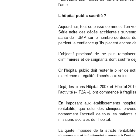
l’acte.
L’hôpital public sacrifié ?
Aujourd’hui, tout se passe comme si l’on voul
Série noire des décès accidentels survenus
santé de l’UMP sur le nombre de décès dus 
perdent la confiance qu’ils placent encore da
L’objectif proclamé de ne plus remplacer
d’infirmières et de soignants dont souffre déj
Or l’hôpital public doit rester le pilier de 
excellence et égalité d’accès aux soins.
Déjà, les plans Hôpital 2007 et Hôpital 201
l’activité (« T2A »), ont commencé à fragiliser
En imposant aux établissements hospit
rentabilité, que celui des cliniques privée
notamment l’accueil de tous les patients s
missions sociales de l’hôpital.
La quête imposée de la stricte rentabili
dangereuse et inflationniste course à l’acte.