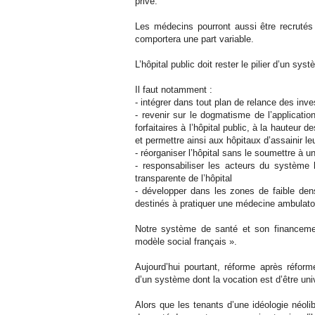
privé.
Les médecins pourront aussi être recrutés 
comportera une part variable.
L’hôpital public doit rester le pilier d’un sy
Il faut notamment :
- intégrer dans tout plan de relance des inve
- revenir sur le dogmatisme de l’application
forfaitaires à l’hôpital public, à la hauteur 
et permettre ainsi aux hôpitaux d’assainir l
- réorganiser l’hôpital sans le soumettre à un
- responsabiliser les acteurs du système
transparente de l’hôpital
- développer dans les zones de faible dens
destinés à pratiquer une médecine ambulatoir
Notre système de santé et son financemen
modèle social français ».
Aujourd’hui pourtant, réforme après réforme
d’un système dont la vocation est d’être unive
Alors que les tenants d’une idéologie néolib