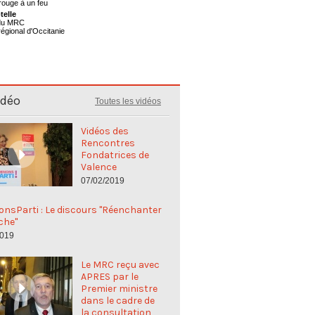
telle
 du MRC
régional d'Occitanie
idéo
Toutes les vidéos
Vidéos des
Rencontres
Fondatrices de
Valence
07/02/2019
nsParti : Le discours "Réenchanter
che"
2019
Le MRC reçu avec
APRES par le
Premier ministre
dans le cadre de
la consultation