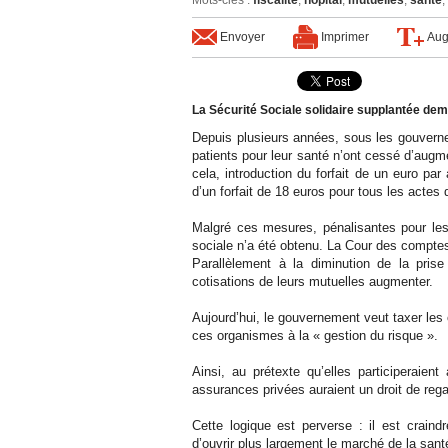
Mots-clés
:
fiscalité
,
hôpital
,
mutuelles
,
santé
,
Envoyer
Imprimer
Aug
La Sécurité Sociale solidaire supplantée dem
Depuis plusieurs années, sous les gouvern
patients pour leur santé n’ont cessé d’augm
cela, introduction du forfait de un euro par 
d’un forfait de 18 euros pour tous les actes
Malgré ces mesures, pénalisantes pour le
sociale n’a été obtenu. La Cour des comptes a
Parallèlement à la diminution de la prise
cotisations de leurs mutuelles augmenter.
Aujourd’hui, le gouvernement veut taxer le
ces organismes à la « gestion du risque ».
Ainsi, au prétexte qu’elles participeraien
assurances privées auraient un droit de rega
Cette logique est perverse : il est craindr
d’ouvrir plus largement le marché de la san