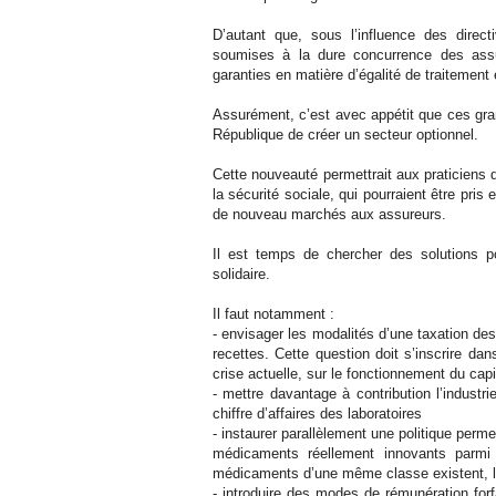
D’autant que, sous l’influence des direct
soumises à la dure concurrence des assu
garanties en matière d’égalité de traitement 
Assurément, c’est avec appétit que ces gra
République de créer un secteur optionnel.
Cette nouveauté permettrait aux praticiens
la sécurité sociale, qui pourraient être pri
de nouveau marchés aux assureurs.
Il est temps de chercher des solutions p
solidaire.
Il faut notamment :
- envisager les modalités d’une taxation de
recettes. Cette question doit s’inscrire dan
crise actuelle, sur le fonctionnement du capi
- mettre davantage à contribution l’indust
chiffre d’affaires des laboratoires
- instaurer parallèlement une politique perm
médicaments réellement innovants parmi 
médicaments d’une même classe existent, leu
- introduire des modes de rémunération forfa