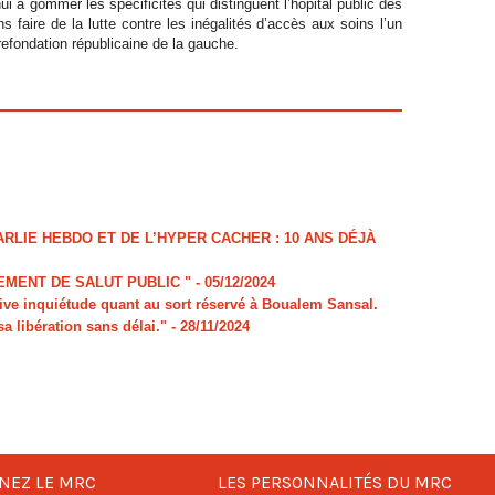
i à gommer les spécificités qui distinguent l’hôpital public des
 faire de la lutte contre les inégalités d’accès aux soins l’un
efondation républicaine de la gauche.
LIE HEBDO ET DE L’HYPER CACHER : 10 ANS DÉJÀ
MENT DE SALUT PUBLIC "
- 05/12/2024
e inquiétude quant au sort réservé à Boualem Sansal.
sa libération sans délai."
- 28/11/2024
NEZ LE MRC
LES PERSONNALITÉS DU MRC