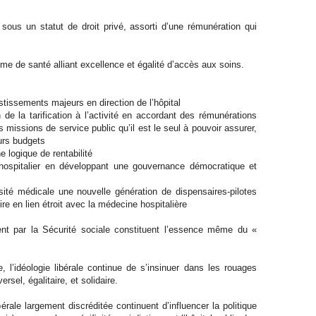
sous un statut de droit privé, assorti d’une rémunération qui
stème de santé alliant excellence et égalité d’accès aux soins.
stissements majeurs en direction de l’hôpital
 de la tarification à l’activité en accordant des rémunérations
des missions de service public qu’il est le seul à pouvoir assurer,
eurs budgets
e logique de rentabilité
 hospitalier en développant une gouvernance démocratique et
ité médicale une nouvelle génération de dispensaires-pilotes
e en lien étroit avec la médecine hospitalière
t par la Sécurité sociale constituent l’essence même du «
, l’idéologie libérale continue de s’insinuer dans les rouages
rsel, égalitaire, et solidaire.
érale largement discréditée continuent d’influencer la politique