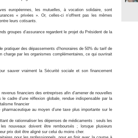
ives européennes, les mutuelles, à vocation solidaire, sont
rances « privées ». Or, celles-ci n’offrent pas les mêmes
entre leurs cotisants.
nds groupes d’assurance regardent le projet du Président de la
 de pratiquer des dépassements d’honoraires de 50% du tarif de
s en charge par les organismes complémentaires, ce qui ouvrirait
our sauver vraiment la Sécurité sociale et son financement
s revenus financiers des entreprises afin d’amener de nouvelles
s le cadre d’une réflexion globale, rendue indispensable par la
talisme financier
rie pharmaceutique au moyen d’une taxe plus importante sur le
ettant de rationnaliser les dépenses de médicaments : seuls les
les nouveaux doivent être remboursés ; lorsque plusieurs
r prix doit être aligné sur celui du moins cher.
itaires pour les professionnels, pour en finir avec la course à