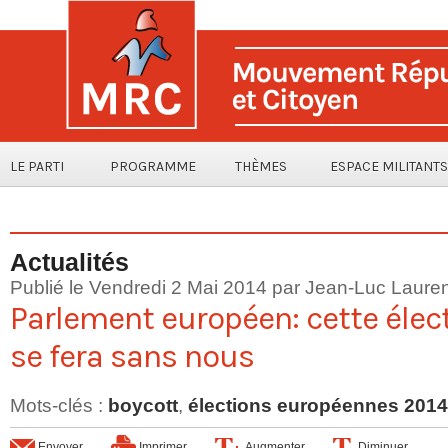
LE PARTI
PROGRAMME
THÈMES
ESPACE MILITANTS
Actualités
Publié le Vendredi 2 Mai 2014 par
Jean-Luc Lauren
Parlement européen: cette élect
se fera sans nous
Mots-clés
:
boycott
,
élections européennes 2014
Envoyer
Imprimer
Augmenter
Diminuer