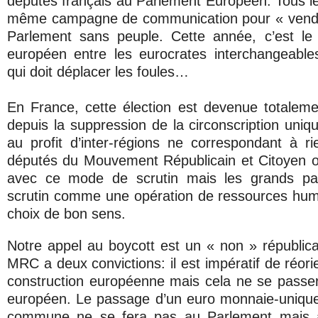
députés français au Parlement Européen. Tous les
même campagne de communication pour « vendr
Parlement sans peuple. Cette année, c’est le
européen entre les eurocrates interchangeable
qui doit déplacer les foules…
En France, cette élection est devenue totalem
depuis la suppression de la circonscription uniq
au profit d’inter-régions ne correspondant à rie
députés du Mouvement Républicain et Citoyen on
avec ce mode de scrutin mais les grands parti
scrutin comme une opération de ressources hum
choix de bon sens.
Notre appel au boycott est un « non » républica
MRC a deux convictions: il est impératif de réori
construction européenne mais cela ne se passe
européen. Le passage d’un euro monnaie-uniqu
commune ne se fera pas au Parlement mais au