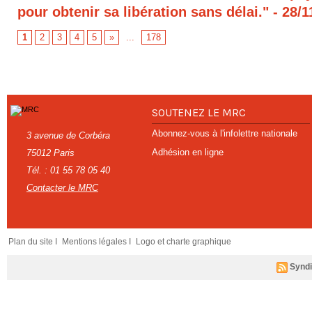
pour obtenir sa libération sans délai."
- 28/1
1
2
3
4
5
»
...
178
SOUTENEZ LE MRC
Abonnez-vous à l'infolettre nationale
3 avenue de Corbéra
Adhésion en ligne
75012 Paris
Tél. : 01 55 78 05 40
Contacter le MRC
Plan du site I
Mentions légales I
Logo et charte graphique
Syndi