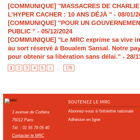
[COMMUNIQUE] "MASSACRES DE CHARLIE
L’HYPER CACHER : 10 ANS DÉJÀ "
- 08/01/
[COMMUNIQUE] "POUR UN GOUVERNEMEN
PUBLIC "
- 05/12/2024
[COMMUNIQUE] "Le MRC exprime sa vive in
au sort réservé à Boualem Sansal. Notre pays
pour obtenir sa libération sans délai."
- 28/1
1
2
3
4
5
»
...
178
SOUTENEZ LE MRC
Abonnez-vous à l'infolettre nationale
3 avenue de Corbéra
Adhésion en ligne
75012 Paris
Tél. : 01 55 78 05 40
Contacter le MRC