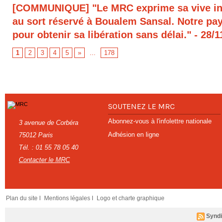
[COMMUNIQUE] "Le MRC exprime sa vive in
au sort réservé à Boualem Sansal. Notre pays
pour obtenir sa libération sans délai."
- 28/1
1
2
3
4
5
»
...
178
SOUTENEZ LE MRC
Abonnez-vous à l'infolettre nationale
3 avenue de Corbéra
Adhésion en ligne
75012 Paris
Tél. : 01 55 78 05 40
Contacter le MRC
Plan du site I
Mentions légales I
Logo et charte graphique
Syndi