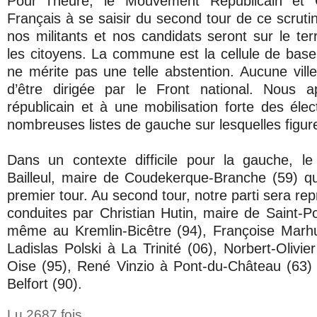
Pour l’heure, le Mouvement Républicain et C
Français à se saisir du second tour de ce scruti
nos militants et nos candidats seront sur le ter
les citoyens. La commune est la cellule de base
ne mérite pas une telle abstention. Aucune vill
d’être dirigée par le Front national. Nous 
républicain et à une mobilisation forte des éle
nombreuses listes de gauche sur lesquelles figur
Dans un contexte difficile pour la gauche, le
Bailleul, maire de Coudekerque-Branche (59) qu
premier tour. Au second tour, notre parti sera rep
conduites par Christian Hutin, maire de Saint-Po
même au Kremlin-Bicêtre (94), Françoise Marhu
Ladislas Polski à La Trinité (06), Norbert-Olivi
Oise (95), René Vinzio à Pont-du-Château (63)
Belfort (90).
Lu 2687 fois