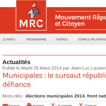
LE PARTI
PROGRAMME
THÈMES
ESPACE MILITANTS
Actualités
Publié le Mardi 25 Mars 2014 par
Jean-Luc Lauren
Municipales : le sursaut républi
défiance
Mots-clés
:
élections municipales 2014
,
front nat
Envoyer
Imprimer
Augmenter
Diminuer