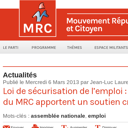
LE PARTI
PROGRAMME
THÈMES
ESPACE MILITANTS
Actualités
Publié le Mercredi 6 Mars 2013 par
Jean-Luc Laure
Loi de sécurisation de l’emploi 
du MRC apportent un soutien cr
Mots-clés
:
assemblée nationale
,
emploi
Envoyer
Imprimer
Augmenter
Diminuer