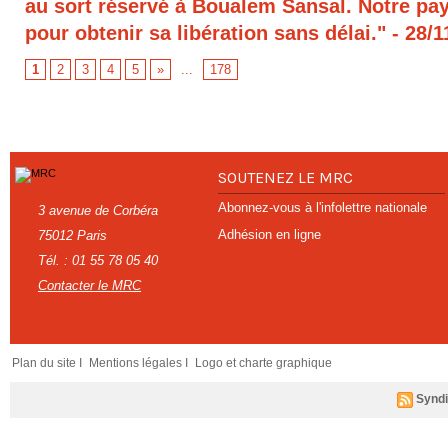
au sort réservé à Boualem Sansal. Notre pays
pour obtenir sa libération sans délai."
- 28/1
1
2
3
4
5
»
...
178
SOUTENEZ LE MRC
Abonnez-vous à l'infolettre nationale
3 avenue de Corbéra
Adhésion en ligne
75012 Paris
Tél. : 01 55 78 05 40
Contacter le MRC
Plan du site I
Mentions légales I
Logo et charte graphique
Syndi