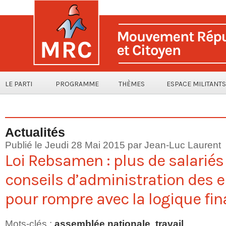
LE PARTI
PROGRAMME
THÈMES
ESPACE MILITANTS
Actualités
Publié le Jeudi 28 Mai 2015 par
Jean-Luc Laurent
Loi Rebsamen : plus de salariés
conseils d’administration des e
pour rompre avec la logique fin
Mots-clés
:
assemblée nationale
,
travail