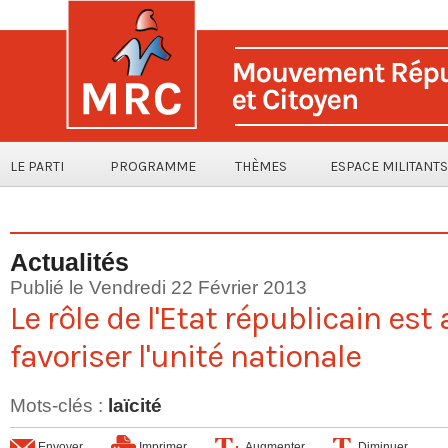
LE PARTI
PROGRAMME
THÈMES
ESPACE MILITANTS
Actualités
Publié le Vendredi 22 Février 2013
Le rôle de l'Etat républicain est
favoriser l'unité nationale
Mots-clés
:
laïcité
Envoyer
Imprimer
Augmenter
Diminuer