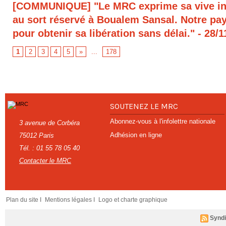
[COMMUNIQUE] "Le MRC exprime sa vive in
au sort réservé à Boualem Sansal. Notre pays
pour obtenir sa libération sans délai."
- 28/1
1
2
3
4
5
»
...
178
SOUTENEZ LE MRC
Abonnez-vous à l'infolettre nationale
3 avenue de Corbéra
Adhésion en ligne
75012 Paris
Tél. : 01 55 78 05 40
Contacter le MRC
Plan du site I
Mentions légales I
Logo et charte graphique
Syndi