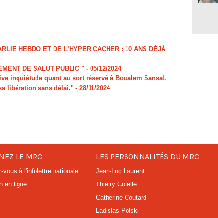
LIE HEBDO ET DE L’HYPER CACHER : 10 ANS DÉJÀ
MENT DE SALUT PUBLIC "
- 05/12/2024
e inquiétude quant au sort réservé à Boualem Sansal.
sa libération sans délai."
- 28/11/2024
NEZ LE MRC
LES PERSONNALITÉS DU MRC
vous à l'infolettre nationale
Jean-Luc Laurent
n en ligne
Thierry Cotelle
Catherine Coutard
Ladislas Polski