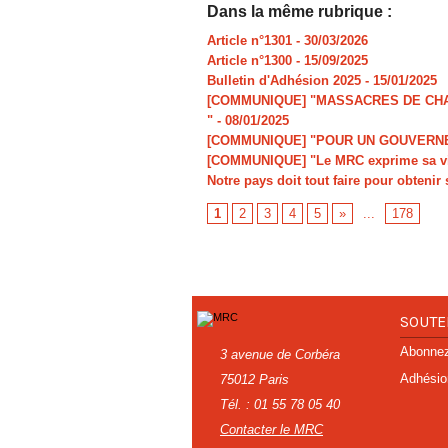
Dans la même rubrique :
Article n°1301
- 30/03/2026
Article n°1300
- 15/09/2025
Bulletin d'Adhésion 2025
- 15/01/2025
[COMMUNIQUE] "MASSACRES DE CHAR
"
- 08/01/2025
[COMMUNIQUE] "POUR UN GOUVERNE
[COMMUNIQUE] "Le MRC exprime sa viv
Notre pays doit tout faire pour obtenir 
1
2
3
4
5
»
...
178
SOUTE
Abonnez-
3 avenue de Corbéra
Adhésio
75012 Paris
Tél. : 01 55 78 05 40
Contacter le MRC