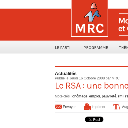
LE PARTI
PROGRAMME
THÈ
Actualités
Publié le Jeudi 16 Octobre 2008 par MRC
Le RSA : une bonne
Mots-clés
:
chômage
,
emploi
,
pauvreté
,
rmi
,
r
Envoyer
Imprimer
Aug