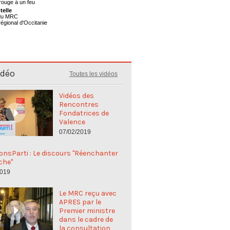
telle
 du MRC
régional d'Occitanie
idéo
Toutes les vidéos
Vidéos des
Rencontres
Fondatrices de
Valence
07/02/2019
nsParti : Le discours "Réenchanter
che"
2019
Le MRC reçu avec
APRES par le
Premier ministre
dans le cadre de
la consultation