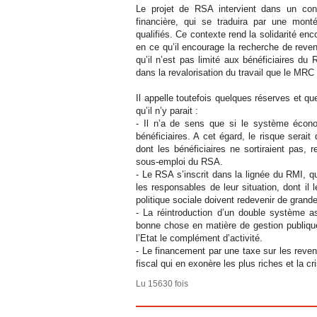
Le projet de RSA intervient dans un con
financière, qui se traduira par une mon
qualifiés. Ce contexte rend la solidarité e
en ce qu’il encourage la recherche de reven
qu’il n’est pas limité aux bénéficiaires du 
dans la revalorisation du travail que le MR
Il appelle toutefois quelques réserves et qu
qu’il n’y parait :
- Il n’a de sens que si le système écono
bénéficiaires. A cet égard, le risque serait
dont les bénéficiaires ne sortiraient pas,
sous-emploi du RSA.
- Le RSA s’inscrit dans la lignée du RMI, qui
les responsables de leur situation, dont il l
politique sociale doivent redevenir de grande
- La réintroduction d’un double système a
bonne chose en matière de gestion publiq
l’Etat le complément d’activité.
- Le financement par une taxe sur les revenu
fiscal qui en exonère les plus riches et la cr
Lu 15630 fois