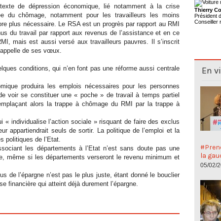
texte de dépression économique, lié notamment à la crise
Thierry Co
tée du chômage, notamment pour les travailleurs les moins
Président
Conseiller 
ncore plus nécessaire. Le RSA est un progrès par rapport au RMI
us du travail par rapport aux revenus de l’assistance et en ce
RMI, mais est aussi versé aux travailleurs pauvres. Il s’inscrit
C appelle de ses vœux.
elques conditions, qui n’en font pas une réforme aussi centrale
En v
mique produira les emplois nécessaires pour les personnes
 de voir se constituer une « poche » de travail à temps partiel
 remplaçant alors la trappe à chômage du RMI par la trappe à
 « individualise l’action sociale » risquant de faire des exclus
eur appartiendrait seuls de sortir. La politique de l’emploi et la
s politiques de l’Etat.
#Preno
ssociant les départements à l’Etat n’est sans doute pas une
la gau
ue, même si les départements verseront le revenu minimum et
05/02/
s de l’épargne n’est pas le plus juste, étant donné le bouclier
ise financière qui atteint déjà durement l’épargne.