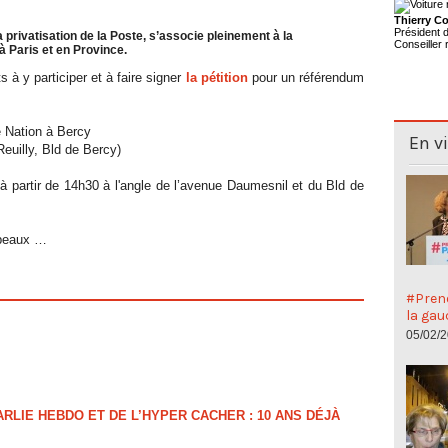
Thierry Co
Président
privatisation de la Poste, s’associe pleinement à la
Conseiller 
 Paris et en Province.
s à y participer et à faire signer
la pétition
pour un référendum
e Nation à Bercy
En v
euilly, Bld de Bercy)
à partir de 14h30 à l'angle de l’avenue Daumesnil et du Bld de
apeaux …
#Preno
la gau
05/02/
LIE HEBDO ET DE L’HYPER CACHER : 10 ANS DÉJÀ