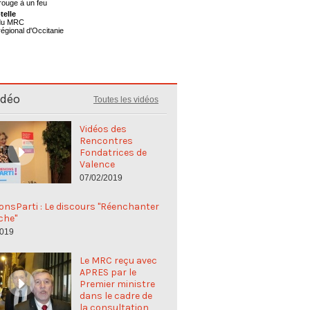
telle
 du MRC
régional d'Occitanie
idéo
Toutes les vidéos
Vidéos des
Rencontres
Fondatrices de
Valence
07/02/2019
nsParti : Le discours "Réenchanter
che"
2019
Le MRC reçu avec
APRES par le
Premier ministre
dans le cadre de
la consultation