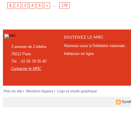
1
2
3
4
5
»
...
178
SOUTENEZ LE MRC
Abonnez-vous à l'infolettre nationale
3 avenue de Corbéra
Adhésion en ligne
75012 Paris
Tél. : 01 55 78 05 40
Contacter le MRC
Plan du site I
Mentions légales I
Logo et charte graphique
Syndi