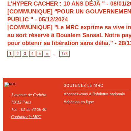
L’HYPER CACHER : 10 ANS DÉJÀ "
- 08/01/
[COMMUNIQUE] "POUR UN GOUVERNEMEN
PUBLIC "
- 05/12/2024
[COMMUNIQUE] "Le MRC exprime sa vive in
au sort réservé à Boualem Sansal. Notre pays
pour obtenir sa libération sans délai."
- 28/1
1
2
3
4
5
»
...
178
SOUTENEZ LE MRC
Abonnez-vous à l'infolettre nationale
3 avenue de Corbéra
Adhésion en ligne
75012 Paris
Tél. : 01 55 78 05 40
Contacter le MRC