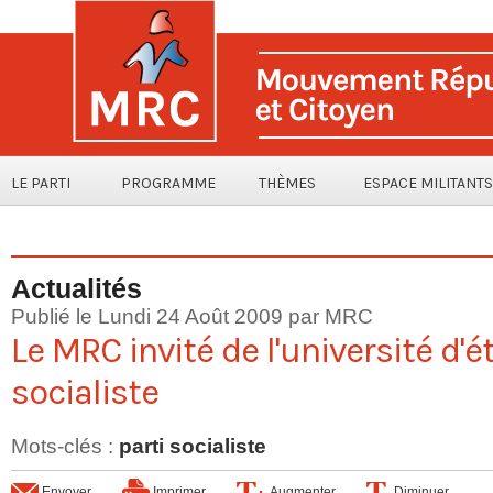
LE PARTI
PROGRAMME
THÈMES
ESPACE MILITANTS
Actualités
Publié le Lundi 24 Août 2009 par MRC
Le MRC invité de l'université d'é
socialiste
Mots-clés
:
parti socialiste
Envoyer
Imprimer
Augmenter
Diminuer