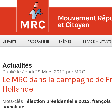
LE PARTI
PROGRAMME
THÈMES
ESPACE MILITANTS
Actualités
Publié le Jeudi 29 Mars 2012 par MRC
Le MRC dans la campagne de F
Hollande
Mots-clés
:
élection présidentielle 2012
,
françois
socialiste