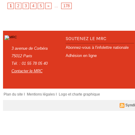
1
2
3
4
5
»
...
178
SOUTENEZ LE MRC
Abonnez-vous à l'infolettre nationale
3 avenue de Corbéra
Adhésion en ligne
75012 Paris
Tél. : 01 55 78 05 40
Contacter le MRC
Plan du site I
Mentions légales I
Logo et charte graphique
Syndi