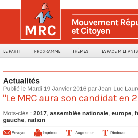
LE PARTI
PROGRAMME
THÈMES
ESPACE MILITANTS
Actualités
Publié le Mardi 19 Janvier 2016 par
Jean-Luc Laur
"Le MRC aura son candidat en 2
Mots-clés
:
2017
,
assemblée nationale
,
europe
,
f
gauche
,
nation
Envoyer
Imprimer
Augmenter
Diminuer