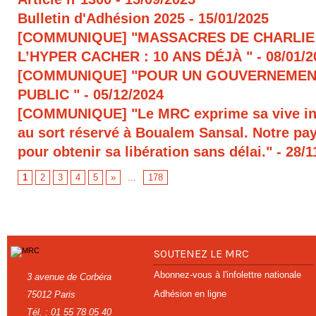
Bulletin d'Adhésion 2025
- 15/01/2025
[COMMUNIQUE] "MASSACRES DE CHARLIE
L’HYPER CACHER : 10 ANS DÉJÀ "
- 08/01/
[COMMUNIQUE] "POUR UN GOUVERNEMEN
PUBLIC "
- 05/12/2024
[COMMUNIQUE] "Le MRC exprime sa vive in
au sort réservé à Boualem Sansal. Notre pays
pour obtenir sa libération sans délai."
- 28/1
1
2
3
4
5
»
...
178
SOUTENEZ LE MRC
Abonnez-vous à l'infolettre nationale
3 avenue de Corbéra
Adhésion en ligne
75012 Paris
Tél. : 01 55 78 05 40