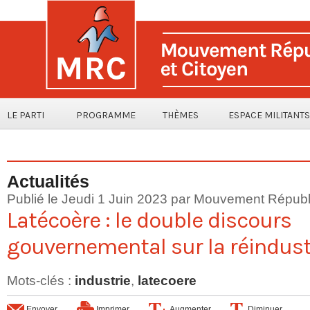
LE PARTI
PROGRAMME
THÈMES
ESPACE MILITANTS
Actualités
Publié le Jeudi 1 Juin 2023 par Mouvement Républi
Latécoère : le double discours
gouvernemental sur la réindust
Mots-clés
:
industrie
,
latecoere
Envoyer
Imprimer
Augmenter
Diminuer