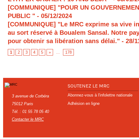
[COMMUNIQUE] "POUR UN GOUVERNEMEN
PUBLIC "
- 05/12/2024
[COMMUNIQUE] "Le MRC exprime sa vive in
au sort réservé à Boualem Sansal. Notre pays
pour obtenir sa libération sans délai."
- 28/1
1
2
3
4
5
»
...
178
SOUTENEZ LE MRC
Abonnez-vous à l'infolettre nationale
3 avenue de Corbéra
Adhésion en ligne
75012 Paris
Tél. : 01 55 78 05 40
Contacter le MRC