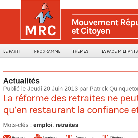
LE PARTI
PROGRAMME
THÈMES
ESPACE MILITANTS
Actualités
Publié le Jeudi 20 Juin 2013 par
Patrick Quinqueto
La réforme des retraites ne peu
qu’en restaurant la confiance et
Mots-clés
:
emploi
,
retraites
Envoyer
Imprimer
Augmenter
Diminuer