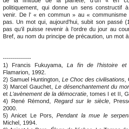
de la finitude de la planète, d’un « en 
politiquement, qui donne un sens constructif à
venir. De l’ « en commun » au « communisme »,
pas. Un mot qui, aujourd’hui, subit son passé (1
pas qu’il puisse revenir à l’ordre du jour au co
Bref, au nom du principe de précaution, un mot à
--------------
1) Francis Fukuyama,
La fin de l’histoire e
Flamarion, 1992.
2) Samuel Huntington,
Le Choc des civilisations
,
3) Marcel Gauchet,
Le désenchantement du mo
et
L’avènement de la démocratie
, tomes I et II, 
4) René Rémond,
Regard sur le siècle
, Pres
2000.
5) Anicet Le Pors,
Pendant la mue le serpen
Michel, 1994.