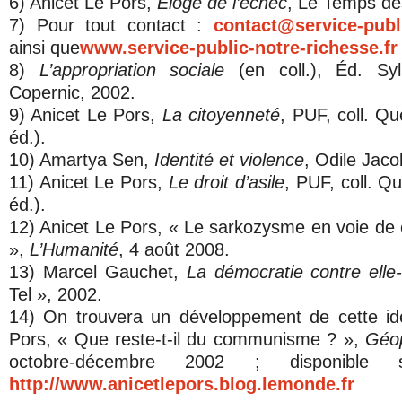
6) Anicet Le Pors,
Éloge de l’échec
, Le Temps de
7) Pour tout contact :
contact@service-publi
ainsi que
www.service-public-notre-richesse.fr
8)
L’appropriation sociale
(en coll.), Éd. Syl
Copernic, 2002.
9) Anicet Le Pors,
La citoyenneté
, PUF, coll. Qu
éd.).
10) Amartya Sen,
Identité et violence
, Odile Jaco
11) Anicet Le Pors,
Le droit d’asile
, PUF, coll. Qu
éd.).
12) Anicet Le Pors, « Le sarkozysme en voie de c
»,
L’Humanité
, 4 août 2008.
13) Marcel Gauchet,
La démocratie contre ell
Tel », 2002.
14) On trouvera un développement de cette id
Pors, « Que reste-t-il du communisme ? »,
Géop
octobre-décembre 2002 ; disponibl
http://www.anicetlepors.blog.lemonde.fr