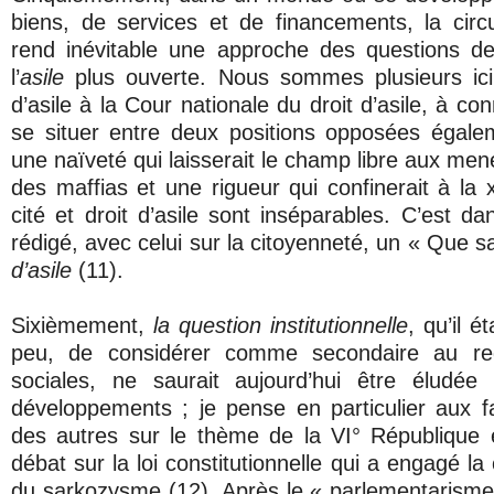
biens, de services et de financements, la cir
rend inévitable une approche des questions de
l’
asile
plus ouverte. Nous sommes plusieurs ici,
d’asile à la Cour nationale du droit d’asile, à conn
se situer entre deux positions opposées égale
une naïveté qui laisserait le champ libre aux men
des maffias et une rigueur qui confinerait à la 
cité et droit d’asile sont inséparables. C’est dan
rédigé, avec celui sur la citoyenneté, un « Que sa
d’asile
(11).
Sixièmement,
la question institutionnelle
, qu’il é
peu, de considérer comme secondaire au re
sociales, ne saurait aujourd’hui être éludée
développements ; je pense en particulier aux f
des autres sur le thème de la VI° République 
débat sur la loi constitutionnelle qui a engagé la 
du sarkozysme (12). Après le « parlementarisme 