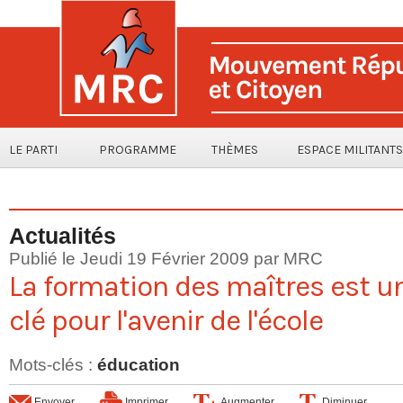
LE PARTI
PROGRAMME
THÈMES
ESPACE MILITANTS
Actualités
Publié le Jeudi 19 Février 2009 par MRC
La formation des maîtres est u
clé pour l'avenir de l'école
Mots-clés
:
éducation
Envoyer
Imprimer
Augmenter
Diminuer