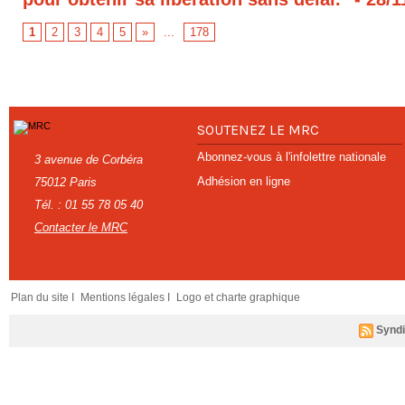
1
2
3
4
5
»
...
178
SOUTENEZ LE MRC
Abonnez-vous à l'infolettre nationale
3 avenue de Corbéra
Adhésion en ligne
75012 Paris
Tél. : 01 55 78 05 40
Contacter le MRC
Plan du site I
Mentions légales I
Logo et charte graphique
Syndi