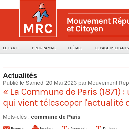
LE PARTI
PROGRAMME
THÈMES
ESPACE MILITANTS
Actualités
Publié le Samedi 20 Mai 2023 par Mouvement Répu
« La Commune de Paris (1871) 
qui vient télescoper l'actualité
Mots-clés
:
commune de Paris
Envoyer
Imprimer
Augmenter
Diminuer