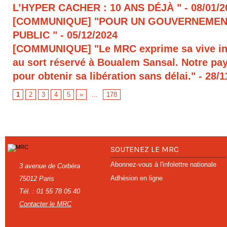
L’HYPER CACHER : 10 ANS DÉJÀ "
- 08/01/
[COMMUNIQUE] "POUR UN GOUVERNEMEN
PUBLIC "
- 05/12/2024
[COMMUNIQUE] "Le MRC exprime sa vive in
au sort réservé à Boualem Sansal. Notre pays
pour obtenir sa libération sans délai."
- 28/1
1
2
3
4
5
»
...
178
SOUTENEZ LE MRC
Abonnez-vous à l'infolettre nationale
3 avenue de Corbéra
Adhésion en ligne
75012 Paris
Tél. : 01 55 78 05 40
Contacter le MRC