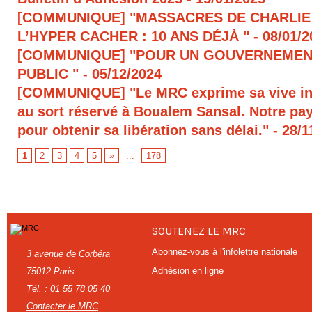
[COMMUNIQUE] "MASSACRES DE CHARLIE
L’HYPER CACHER : 10 ANS DÉJÀ "
- 08/01/
[COMMUNIQUE] "POUR UN GOUVERNEMEN
PUBLIC "
- 05/12/2024
[COMMUNIQUE] "Le MRC exprime sa vive in
au sort réservé à Boualem Sansal. Notre pays
pour obtenir sa libération sans délai."
- 28/1
1
2
3
4
5
»
...
178
SOUTENEZ LE MRC
Abonnez-vous à l'infolettre nationale
3 avenue de Corbéra
Adhésion en ligne
75012 Paris
Tél. : 01 55 78 05 40
Contacter le MRC