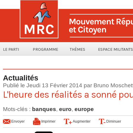
LE PARTI
PROGRAMME
THÈMES
ESPACE MILITANTS
Actualités
Publié le Jeudi 13 Février 2014 par
Bruno Moschet
L'heure des réalités a sonné pou
Mots-clés
:
banques
,
euro
,
europe
Envoyer
Imprimer
Augmenter
Diminuer