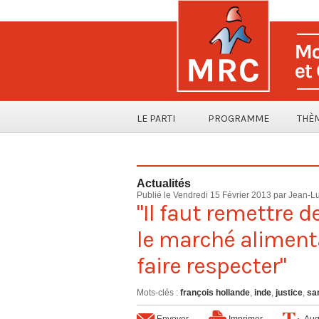
LE PARTI
PROGRAMME
THÈ
Actualités
Publié le Vendredi 15 Février 2013 par
Jean-Lu
"Il faut remettre 
le marché alimenta
faire respecter"
Mots-clés
:
françois hollande
,
inde
,
justice
,
sa
Envoyer
Imprimer
Aug