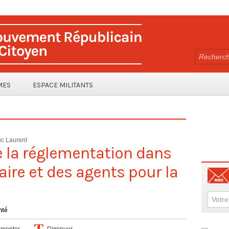
MES
ESPACE MILITANTS
c Laurent
de la réglementation dans
ire et des agents pour la
nté
menter
Diminuer