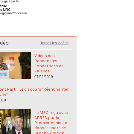
telle
 du MRC
régional d'Occitanie
idéo
Toutes les vidéos
Vidéos des
Rencontres
Fondatrices de
Valence
07/02/2019
nsParti : Le discours "Réenchanter
che"
2019
Le MRC reçu avec
APRES par le
Premier ministre
dans le cadre de
la consultation