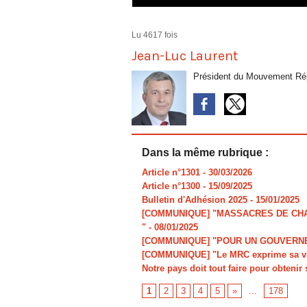
Lu 4617 fois
Jean-Luc Laurent
Président du Mouvement Rép
Dans la même rubrique :
Article n°1301
- 30/03/2026
Article n°1300
- 15/09/2025
Bulletin d'Adhésion 2025
- 15/01/2025
[COMMUNIQUE] "MASSACRES DE CHAR
"
- 08/01/2025
[COMMUNIQUE] "POUR UN GOUVERNE
[COMMUNIQUE] "Le MRC exprime sa viv
Notre pays doit tout faire pour obtenir 
1
2
3
4
5
»
...
178