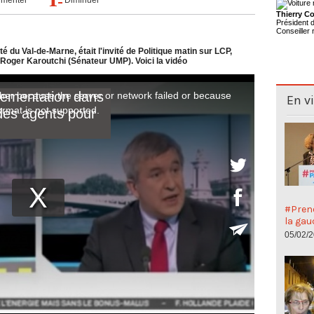
Thierry Co
Président
Conseiller 
du Val-de-Marne, était l'invité de Politique matin sur LCP,
 Roger Karoutchi (Sénateur UMP). Voici la vidéo
En v
#Preno
la gau
05/02/