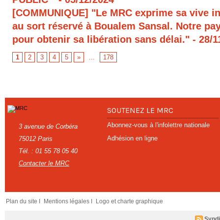
[COMMUNIQUE] "Le MRC exprime sa vive in
au sort réservé à Boualem Sansal. Notre pays
pour obtenir sa libération sans délai."
- 28/1
1
2
3
4
5
»
...
178
SOUTENEZ LE MRC
Abonnez-vous à l'infolettre nationale
3 avenue de Corbéra
Adhésion en ligne
75012 Paris
Tél. : 01 55 78 05 40
Contacter le MRC
Plan du site I
Mentions légales I
Logo et charte graphique
Syndi