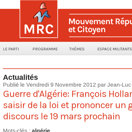
LE PARTI
PROGRAMME
THÈMES
ESPACE MILITANTS
Actualités
Publié le Vendredi 9 Novembre 2012 par
Jean-Luc
Guerre d'Algérie: François Holla
saisir de la loi et prononcer un
discours le 19 mars prochain
Mots-clés
:
algérie