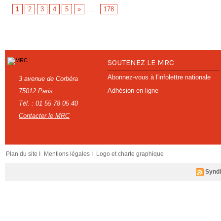
1
2
3
4
5
»
...
178
SOUTENEZ LE MRC
Abonnez-vous à l'infolettre nationale
3 avenue de Corbéra
Adhésion en ligne
75012 Paris
Tél. : 01 55 78 05 40
Contacter le MRC
Plan du site I
Mentions légales I
Logo et charte graphique
Syndi